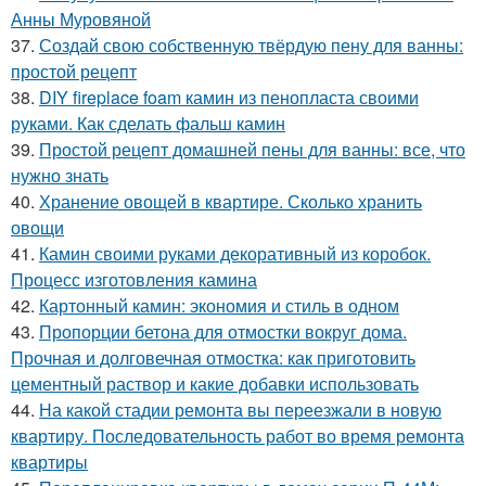
Анны Муровяной
37.
Создай свою собственную твёрдую пену для ванны:
простой рецепт
38.
DIY fireplace foam камин из пенопласта своими
руками. Как сделать фальш камин
39.
Простой рецепт домашней пены для ванны: все, что
нужно знать
40.
Хранение овощей в квартире. Сколько хранить
овощи
41.
Камин своими руками декоративный из коробок.
Процесс изготовления камина
42.
Картонный камин: экономия и стиль в одном
43.
Пропорции бетона для отмостки вокруг дома.
Прочная и долговечная отмостка: как приготовить
цементный раствор и какие добавки использовать
44.
На какой стадии ремонта вы переезжали в новую
квартиру. Последовательность работ во время ремонта
квартиры