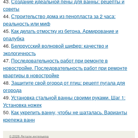
43.
Создание идеальной пены для ванны: рецепты и
советы
44.
Строительство дома из пенопласта за 2 часа:
реальность или миф
45.
Как делать отмостку из бетона. Армирование и
опалубка
46.
Белорусский волновой шифер: качество и
экологичность
47.
Последовательность работ при ремонте в
новостройке. Последовательность работ при ремонте
квартиры в новостройке
48.
Защитите свой огород от птиц: рецепт пугала для
огорода
49.
Установка стальной ванны своими руками. Шаг 1:
Установка ножек
50.
Как укрепить ванну, чтобы не шаталась. Варианты
крепежа ванн
© 2026 Детали интерьера