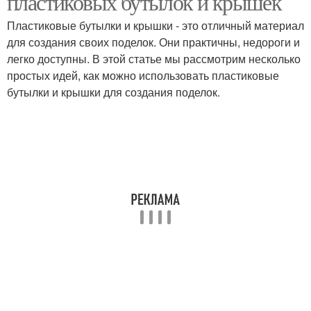
пластиковых бутылок и крышек
Пластиковые бутылки и крышки - это отличный материал
для создания своих поделок. Они практичны, недороги и
Работы с
Мышка из пластиковых
легко доступны. В этой статье мы рассмотрим несколько
пластиковыми
крышек
простых идей, как можно использовать пластиковые
крышками
бутылки и крышки для создания поделок.
Бордюр из бутылок
Занавеска из крышек
Крышки от загрязнения
Чуда из бутылок
Этажерка из
Кресло из бутылок
пластиковых бутылок