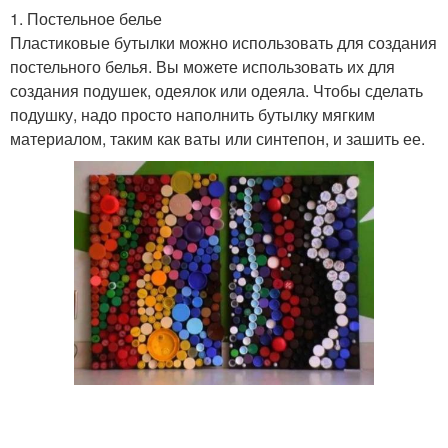
1. Постельное белье
Пластиковые бутылки можно использовать для создания
Мебель из пластиковых
Поделки из
постельного белья. Вы можете использовать их для
крышек
пластиковых крышек
создания подушек, одеялок или одеяла. Чтобы сделать
подушку, надо просто наполнить бутылку мягким
материалом, таким как ваты или синтепон, и зашить ее.
Бутылки для кухни
Бутылки в школу
Машинка из
Бутылки для детей
пластиковой бутылки
Огород из пластиковых
Игрушки из
бутылок
пластиковых бутылок