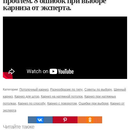
проблем. 8 ошибок при выборе
карниза от эксперта.
Категории:
Потолочный карниз
,
Разнообразие по типу
,
Советы по выбору
,
Шинный
карниз
,
Карниз для штор
,
Карниз на натяжной потолок
,
Карниз при натяжных
потолках
,
Карниз по способу
,
Карниз с поворотом
,
Ошибки при выборе
,
Карниз от
эксперта
Читайте также