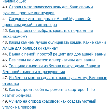
начинающих
40.
Строим металлическую печь для бани своими
руками: простые инструкции
41.
Создание уютного дома с Анной Муравиной:
принципы дизайна интерьера
42.
Как правильно выбрать кровать с подъемным
механизмом?
43.
Каким камнем лучше облицевать камин. Какие камни
лучше для облицовки камина?
44.
Ванна с пеной: простой рецепт для домашней ванны
45.
Без пены не смоется: альтернативы для ванны
46.
Толщина отмостки из бетона вокруг дома. Защита
бетонной отмостки от разрушения
47.
Из бетона можно сделать отмостку самому. Бетонные
отмостки
48.
Как настроить себя на ремонт в квартире. 1 Не
хватит бюджета
49.
Чучело на огород красивое: как создать уютный
уголок на природе