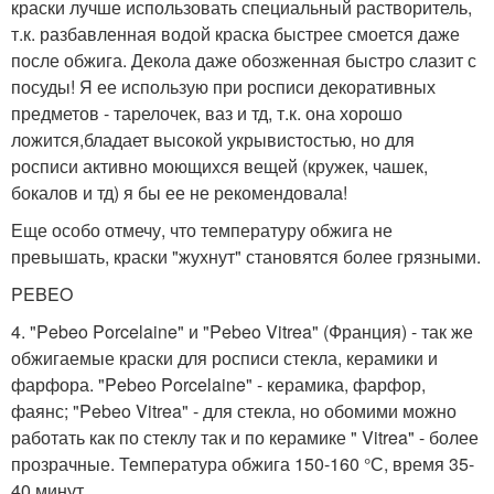
краски лучше использовать специальный растворитель,
т.к. разбавленная водой краска быстрее смоется даже
после обжига. Декола даже обозженная быстро слазит с
посуды! Я ее использую при росписи декоративных
предметов - тарелочек, ваз и тд, т.к. она хорошо
ложится,бладает высокой укрывистостью, но для
росписи активно моющихся вещей (кружек, чашек,
бокалов и тд) я бы ее не рекомендовала!
Еще особо отмечу, что температуру обжига не
превышать, краски "жухнут" становятся более грязными.
PEBEO
4. "Pebeo Porcelaine" и "Pebeo Vitrea" (Франция) - так же
обжигаемые краски для росписи стекла, керамики и
фарфора. "Pebeo Porcelaine" - керамика, фарфор,
фаянс; "Pebeo Vitrea" - для стекла, но обомими можно
работать как по стеклу так и по керамике " Vitrea" - более
прозрачные. Температура обжига 150-160 °С, время 35-
40 минут.