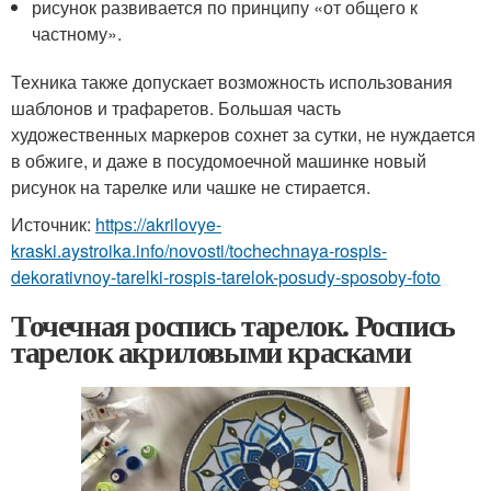
рисунок развивается по принципу «от общего к
частному».
Техника также допускает возможность использования
шаблонов и трафаретов. Большая часть
художественных маркеров сохнет за сутки, не нуждается
в обжиге, и даже в посудомоечной машинке новый
рисунок на тарелке или чашке не стирается.
Источник:
https://akrilovye-
kraski.aystroika.info/novosti/tochechnaya-rospis-
dekorativnoy-tarelki-rospis-tarelok-posudy-sposoby-foto
Точечная роспись тарелок. Роспись
тарелок акриловыми красками