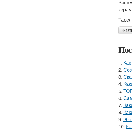
Заним
керам
Тарел
читат
Пос
1.
Как
2.
Соз
3.
Ска
4.
Как
5.
ТОП
6.
Сам
7.
Как
8.
Как
9.
20+
10.
Ка