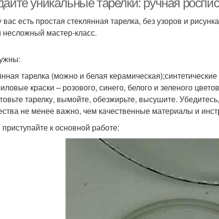
дайте уникальные тарелки: ручная роспи
у вас есть простая стеклянная тарелка, без узоров и рисун
м несложный мастер-класс.
ужны:
янная тарелка (можно и белая керамическая);синтетические
риловые краски – розового, синего, белого и зеленого цвето
товьте тарелку, вымойте, обезжирьте, высушите. Убедитесь,
ества не менее важно, чем качественные материалы и инс
 приступайте к основной работе: