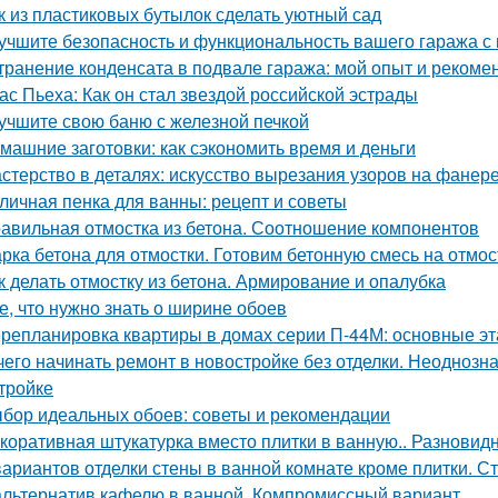
к из пластиковых бутылок сделать уютный сад
учшите безопасность и функциональность вашего гаража с
транение конденсата в подвале гаража: мой опыт и рекоме
ас Пьеха: Как он стал звездой российской эстрады
учшите свою баню с железной печкой
машние заготовки: как сэкономить время и деньги
стерство в деталях: искусство вырезания узоров на фанер
личная пенка для ванны: рецепт и советы
авильная отмостка из бетона. Соотношение компонентов
рка бетона для отмостки. Готовим бетонную смесь на отмос
к делать отмостку из бетона. Армирование и опалубка
е, что нужно знать о ширине обоев
репланировка квартиры в домах серии П-44М: основные э
чего начинать ремонт в новостройке без отделки. Неодноз
тройке
бор идеальных обоев: советы и рекомендации
коративная штукатурка вместо плитки в ванную.. Разновид
вариантов отделки стены в ванной комнате кроме плитки. С
альтернатив кафелю в ванной. Компромиссный вариант