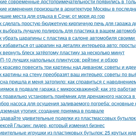
кие современные достопримечательности появились в Толь
кие изменения произошли в архитектуре Москвы в последн
чшие места для отдыха в Сочи: от моря до гор
к сделать простую бюджетную кирпичную печь для гаража д
к выбрать лучшую полироль для пластика в вашем автомоб
к убрать царапины с пластика в салоне автомобиля своим
к избавиться от царапин на деталях интерьера авто: прос
к вернуть блеск затёртому пластику за несколько минут
П-10 лучших напольных плинтусов: рейтинг и обзор
к красиво повесить три картины над диваном: советы и иде
к картины на стену преобразят ваш интерьер: советы по в
сна пришла и меня затопило: как справиться с наводнение
иямок в подвале гаража с микроскважиной: как это работае
к правильно установить приёмник для дренажного насоса в
бор насоса для осушения заливаемого погреба: основные
дземная утопия: создание приямка в подвале
здавайте удивительные поделки из пластмассовых бутылок
ексей Глызин: лидер, который изменил бизнес
ивительные игрушки из пластиковых бутылок: 25 крутых ид