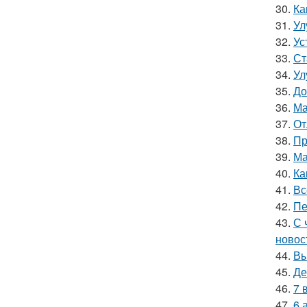
30.
Ка
31.
Ул
32.
Ус
33.
Ст
34.
Ул
35.
До
36.
Ма
37.
От
38.
Пр
39.
Ма
40.
Ка
41.
Вс
42.
Пе
43.
С 
новос
44.
Вы
45.
Де
46.
7 
47.
6 