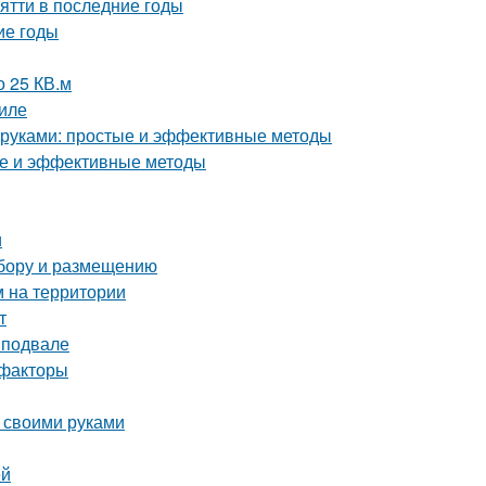
ятти в последние годы
ие годы
о 25 КВ.м
иле
и руками: простые и эффективные методы
тые и эффективные методы
и
ыбору и размещению
м на территории
т
 подвале
 факторы
 своими руками
ей