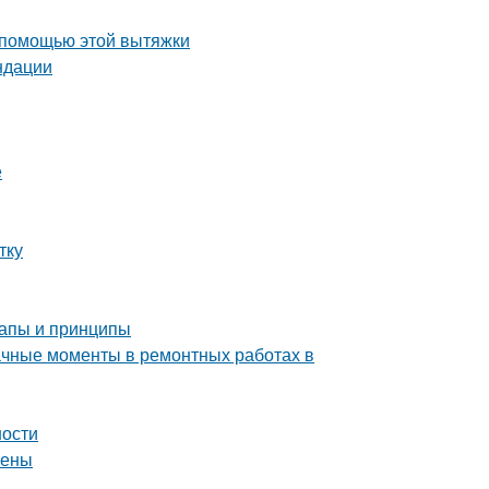
 помощью этой вытяжки
ндации
е
тку
тапы и принципы
начные моменты в ремонтных работах в
ности
тены