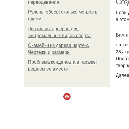
Соз
переодевания
Если 
Рулоны обоев: сколько метров в
в это
одном
Дизайн интерьеров для
Вам н
экстремальных видов спорта
стекл
Скамейки из дерева чертеж.
25;ак
Чертежи и размеры
Подго
Проблема конденсата в гараже:
творч
решаем ее вместе
Далее