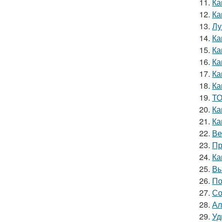
11.
Ка
12.
Ка
13.
Лу
14.
Ка
15.
Ка
16.
Ка
17.
Ка
18.
Ка
19.
ТО
20.
Ка
21.
Ка
22.
Ве
23.
Пр
24.
Ка
25.
Вы
26.
По
27.
Со
28.
Ал
29.
Уд