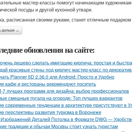
ательные мастер-классы помогут начинающим художникам 
ической посуды и другой кухонной утвари.
ка, расписанная своими руками, станет отличным подарком 
ь дальше →
ледние обновления на сайте:
 очень дешево сделать имитацию кирпича: простая и быстр
дай красивые стены под кирпич: мастер-класс по декорати
чать Planner 5D 2.36.0 для Android: Просто и Удобно
ие кафе и рестораны рекомендуют посетить
-7 лучших программ для дизайна: выбор профессионалов
ые смешные пугала на огороде: Топ лучших вариантов
ие современные тенденции в архитектуре присутствуют в У
ие перспективы развития туризма в Воронеже
 Изображений Деталей Потолка в Формате DWG — Удобство
кие традиции и обычаи Москвы стоит узнать туристам