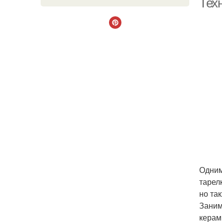
Тех
Одним
тарел
но та
Заним
керам