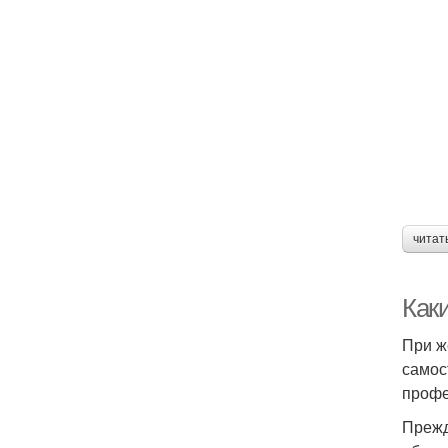
читат
Каки
При ж
самос
профе
Прежд