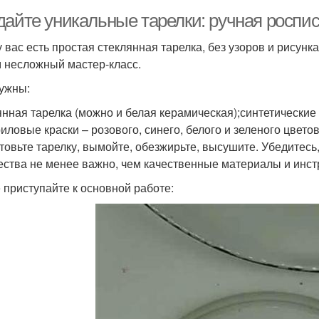
дайте уникальные тарелки: ручная роспи
у вас есть простая стеклянная тарелка, без узоров и рисун
м несложный мастер-класс.
ужны:
янная тарелка (можно и белая керамическая);синтетические
риловые краски – розового, синего, белого и зеленого цвето
товьте тарелку, вымойте, обезжирьте, высушите. Убедитесь,
ества не менее важно, чем качественные материалы и инс
 приступайте к основной работе: