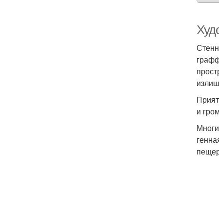
Худ
Стенн
графф
прост
излиш
Прият
и гро
Многи
генна
пещер