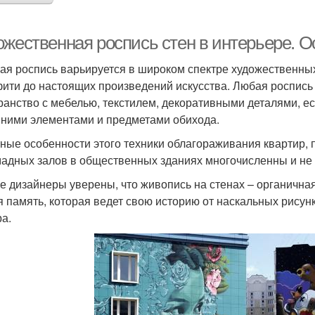
ожественная роспись стен в интерьере. 
ая роспись варьируется в широком спектре художественны
ити до настоящих произведений искусства. Любая роспись
ранство с мебелью, текстилем, декоративными деталями, е
ними элементами и предметами обихода.
ные особенности этого техники облагораживания квартир,
мадных залов в общественных зданиях многочисленны и не
е дизайнеры уверены, что живопись на стенах – органичная
я память, которая ведет свою историю от наскальных рисун
а.