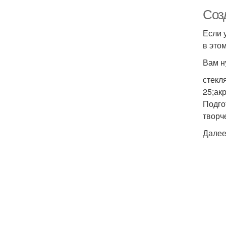
Соз
Если 
в это
Вам н
стекл
25;ак
Подго
творч
Далее