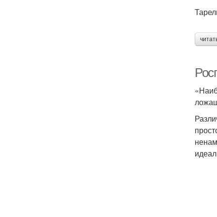
Тарел
читат
Росп
«Наиб
ложащ
Разли
прост
ненам
идеал