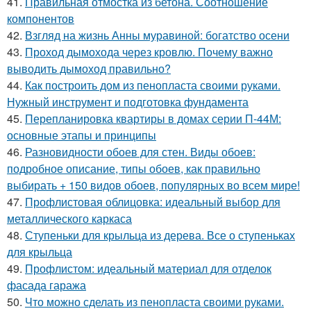
41.
Правильная отмостка из бетона. Соотношение
компонентов
42.
Взгляд на жизнь Анны муравиной: богатство осени
43.
Проход дымохода через кровлю. Почему важно
выводить дымоход правильно?
44.
Как построить дом из пенопласта своими руками.
Нужный инструмент и подготовка фундамента
45.
Перепланировка квартиры в домах серии П-44М:
основные этапы и принципы
46.
Разновидности обоев для стен. Виды обоев:
подробное описание, типы обоев, как правильно
выбирать + 150 видов обоев, популярных во всем мире!
47.
Профлистовая облицовка: идеальный выбор для
металлического каркаса
48.
Ступеньки для крыльца из дерева. Все о ступеньках
для крыльца
49.
Профлистом: идеальный материал для отделок
фасада гаража
50.
Что можно сделать из пенопласта своими руками.