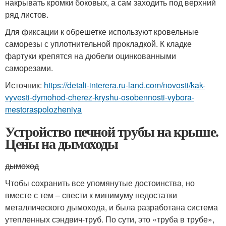
накрывать кромки боковых, а сам заходить под верхний
ряд листов.
Для фиксации к обрешетке используют кровельные
саморезы с уплотнительной прокладкой. К кладке
фартуки крепятся на дюбели оцинкованными
саморезами.
Источник:
https://detali-interera.ru-land.com/novosti/kak-
vyvesti-dymohod-cherez-kryshu-osobennosti-vybora-
mestoraspolozheniya
Устройство печной трубы на крыше.
Цены на дымоходы
дымоход
Чтобы сохранить все упомянутые достоинства, но
вместе с тем – свести к минимуму недостатки
металлического дымохода, и была разработана система
утепленных сэндвич-труб. По сути, это «труба в трубе»,