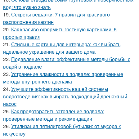
вод: что нужно знать
19.
Секреты вешалки: 7 правил для красивого
расположения картин
20.
Как красиво оформить гостиную картинами: 5
простых правил
21.
Стильные картины для интерьера: как выбрать
идеальное украшение для вашего дома
22.
Подавление влаги: эффективные методы борьбы с
водой в подвале
23.
Устранение влажности в подвале: проверенные
методы внутреннего дренажа
24.
Улучшите эффективность вашей системы
водоотведения: как выбрать подходящий дренажный
насос
25.
Как предотвратить затопление подвала:
проверенные методы и рекомендации
26.
Утилизация пятилитровой бутылки: от мусора к
искусству