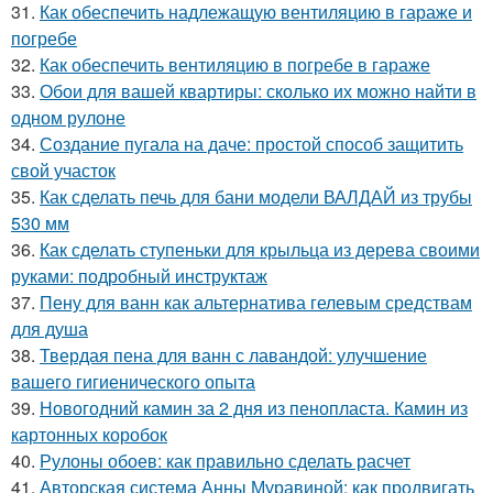
31.
Как обеспечить надлежащую вентиляцию в гараже и
погребе
32.
Как обеспечить вентиляцию в погребе в гараже
33.
Обои для вашей квартиры: сколько их можно найти в
одном рулоне
34.
Создание пугала на даче: простой способ защитить
свой участок
35.
Как сделать печь для бани модели ВАЛДАЙ из трубы
530 мм
36.
Как сделать ступеньки для крыльца из дерева своими
руками: подробный инструктаж
37.
Пену для ванн как альтернатива гелевым средствам
для душа
38.
Твердая пена для ванн с лавандой: улучшение
вашего гигиенического опыта
39.
Новогодний камин за 2 дня из пенопласта. Камин из
картонных коробок
40.
Рулоны обоев: как правильно сделать расчет
41.
Авторская система Анны Муравиной: как продвигать