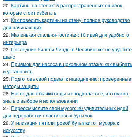
20.
Картины на стенах: 5 распространенных ошибок,
которые стоит избегать
21.
Как повесить картины на стену: полное руководство
для начинающих
22.
Маленькая спальня-гостиная: 10 идей для удобного
интерьера
23.
Последние билеты Линды в Челябинске: не упустите
шанс
24.
Приямок для насоса в цокольном этаже: как выбрать
и установить
25.
Подготовь свой подвал к наводнению: проверенные
методы защиты
26.
Насос для откачки воды из подвала: все, что нужно
знать о выборе и использовании
27.
Переосмыслите свой мусор: 20 удивительных идей
для переработки пластиковых бутылок
28.
Утилизация пятилитровой бутылки: от мусора к
искусству