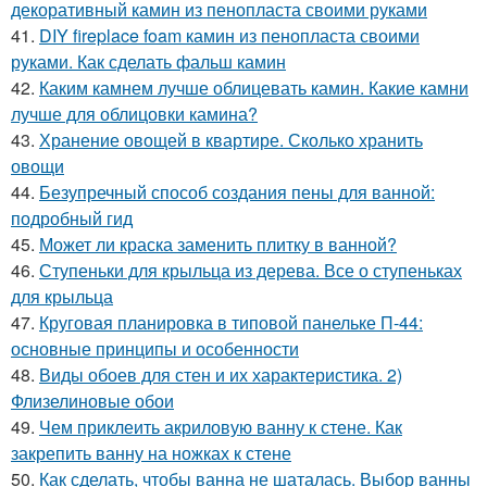
декоративный камин из пенопласта своими руками
41.
DIY fireplace foam камин из пенопласта своими
руками. Как сделать фальш камин
42.
Каким камнем лучше облицевать камин. Какие камни
лучше для облицовки камина?
43.
Хранение овощей в квартире. Сколько хранить
овощи
44.
Безупречный способ создания пены для ванной:
подробный гид
45.
Может ли краска заменить плитку в ванной?
46.
Ступеньки для крыльца из дерева. Все о ступеньках
для крыльца
47.
Круговая планировка в типовой панельке П-44:
основные принципы и особенности
48.
Виды обоев для стен и их характеристика. 2)
Флизелиновые обои
49.
Чем приклеить акриловую ванну к стене. Как
закрепить ванну на ножках к стене
50.
Как сделать, чтобы ванна не шаталась. Выбор ванны