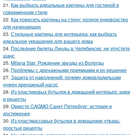
21.
Как выбрать идеальные картины для гостиной в
современном стиле
22.
Как повесить картины на стену: полное руководство
для начинающих
23.
Стильные картины для интерьера: как выбрать
идеальное украшение для вашего дома
24.
Последние билеты Линды в Челябинске: не упустите
шанс
25.
Milana Star: Рождение звезды из Вологды
26.
Проблемы с дренажными приямками и их решение
27.
Защита от наводнений: почему домовладельцам
нужен дренажный насос
28.
Из пластиковых бутылок в домашний интерьер: идеи
и рецепты
29.
Оркестр CAGMO Санкт-Петербург: история и
достижения
30.
Из пластмассовых бутылок в домашнюю утварь:
простые рецепты