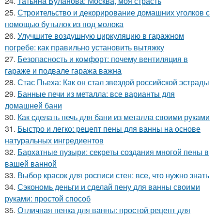
24.
Татьяна Буланова: Москва, моя страсть
25.
Строительство и декорирование домашних уголков с
помощью бутылок из под молока
26.
Улучшите воздушную циркуляцию в гаражном
погребе: как правильно установить вытяжку
27.
Безопасность и комфорт: почему вентиляция в
гараже и подвале гаража важна
28.
Стас Пьеха: Как он стал звездой российской эстрады
29.
Банные печи из металла: все варианты для
домашней бани
30.
Как сделать печь для бани из металла своими руками
31.
Быстро и легко: рецепт пены для ванны на основе
натуральных ингредиентов
32.
Бархатные пузыри: секреты создания многой пены в
вашей ванной
33.
Выбор красок для росписи стен: все, что нужно знать
34.
Сэкономь деньги и сделай пену для ванны своими
руками: простой способ
35.
Отличная пенка для ванны: простой рецепт для