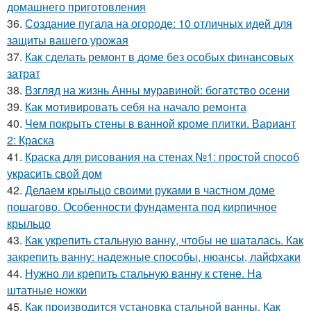
домашнего приготовления
36.
Создание пугала на огороде: 10 отличных идей для
защиты вашего урожая
37.
Как сделать ремонт в доме без особых финансовых
затрат
38.
Взгляд на жизнь Анны муравиной: богатство осени
39.
Как мотивировать себя на начало ремонта
40.
Чем покрыть стены в ванной кроме плитки. Вариант
2: Краска
41.
Краска для рисования на стенах №1: простой способ
украсить свой дом
42.
Делаем крыльцо своими руками в частном доме
пошагово. Особенности фундамента под кирпичное
крыльцо
43.
Как укрепить стальную ванну, чтобы не шаталась. Как
закрепить ванну: надежные способы, нюансы, лайфхаки
44.
Нужно ли крепить стальную ванну к стене. На
штатные ножки
45.
Как производится установка стальной ванны. Как