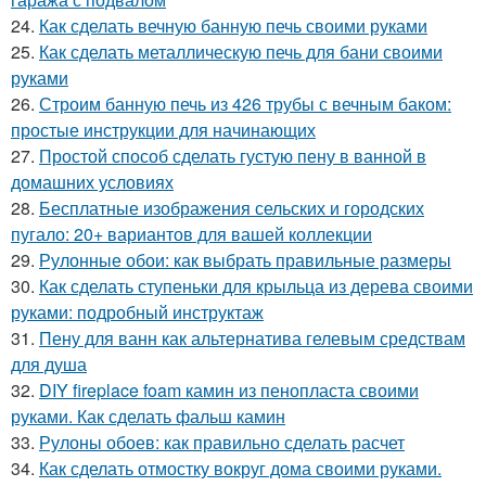
24.
Как сделать вечную банную печь своими руками
25.
Как сделать металлическую печь для бани своими
руками
26.
Строим банную печь из 426 трубы с вечным баком:
простые инструкции для начинающих
27.
Простой способ сделать густую пену в ванной в
домашних условиях
28.
Бесплатные изображения сельских и городских
пугало: 20+ вариантов для вашей коллекции
29.
Рулонные обои: как выбрать правильные размеры
30.
Как сделать ступеньки для крыльца из дерева своими
руками: подробный инструктаж
31.
Пену для ванн как альтернатива гелевым средствам
для душа
32.
DIY fireplace foam камин из пенопласта своими
руками. Как сделать фальш камин
33.
Рулоны обоев: как правильно сделать расчет
34.
Как сделать отмостку вокруг дома своими руками.