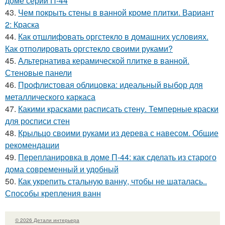
доме серии П-44
43.
Чем покрыть стены в ванной кроме плитки. Вариант
2: Краска
44.
Как отшлифовать оргстекло в домашних условиях.
Как отполировать оргстекло своими руками?
45.
Альтернатива керамической плитке в ванной.
Стеновые панели
46.
Профлистовая облицовка: идеальный выбор для
металлического каркаса
47.
Какими красками расписать стену. Темперные краски
для росписи стен
48.
Крыльцо своими руками из дерева с навесом. Общие
рекомендации
49.
Перепланировка в доме П-44: как сделать из старого
дома современный и удобный
50.
Как укрепить стальную ванну, чтобы не шаталась..
Способы крепления ванн
© 2026 Детали интерьера