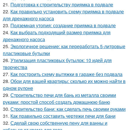
21.
Подготовка к строительству приямка в подвале
22.
Как правильно установить схему приямка в подвале
для дренажного насоса
23.
Подземная утопия: создание приямка в подвале
24.
Как выбрать подходящий размер приямка для
дренажного насоса
25.
Экологичное решение: как переработать 5-литровые
пластиковые бутылки
26.
Утилизация пластиковых бутылок: 10 идей для
творчества
27.
Как построить схему вытяжки в гараже без подвала
28.
Обои для вашей квартиры: сколько их можно найти в
одном рулоне
29.
Строительство печи для бань из металла своими
руками: простой способ создать домашнюю баню
30.
Строительство бани: как сделать печь своими руками
31.
Как правильно составить чертежи печи для бани
32.
Сделай свою собственную пену для ванны и
избавься от крема для тела