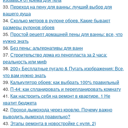
33.
Переход на пену для ванны: лучший выбор для
вашего душа
34.
Сколько метров в рулоне обоев. Какие бывают
размеры рулонов обоев
35.
Простой рецепт домашней пены для ванны: все, что
нужно знать
36.
Без пены: альтернативы для ванн
37.
Строительство дома из пенопласта за 2 часа:
реальность или миф
38.
200+ Бесплатные пугало & Пугать изображения: Все,
что вам нужно знать
39.
Калькулятор обоев: как выбрать 100% правильный
40.
П-44: как спланировать и перепланировать комнату
41.
Как настроить себя на ремонт в квартире. 1 Не
хватит бюджета
42.
Проход дымохода через кровлю. Почему важно
выводить дымоход правильно?
43.
Этапы ремонта в новостройке с нуля. 2)