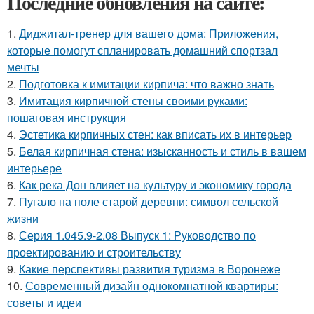
Последние обновления на сайте:
1.
Диджитал-тренер для вашего дома: Приложения,
которые помогут спланировать домашний спортзал
мечты
2.
Подготовка к имитации кирпича: что важно знать
3.
Имитация кирпичной стены своими руками:
пошаговая инструкция
4.
Эстетика кирпичных стен: как вписать их в интерьер
5.
Белая кирпичная стена: изысканность и стиль в вашем
интерьере
6.
Как река Дон влияет на культуру и экономику города
7.
Пугало на поле старой деревни: символ сельской
жизни
8.
Серия 1.045.9-2.08 Выпуск 1: Руководство по
проектированию и строительству
9.
Какие перспективы развития туризма в Воронеже
10.
Современный дизайн однокомнатной квартиры:
советы и идеи