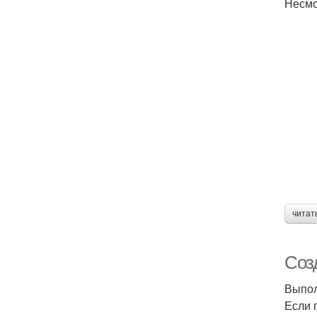
Несмо
читат
Соз
Выпол
Если 