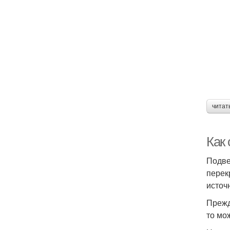
читат
Как 
Подве
перек
источ
Прежд
то мо