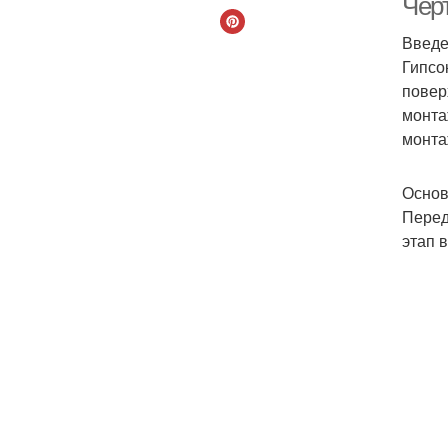
Чер
Введ
Гипсо
повер
монта
монта
Основ
Перед
этап 