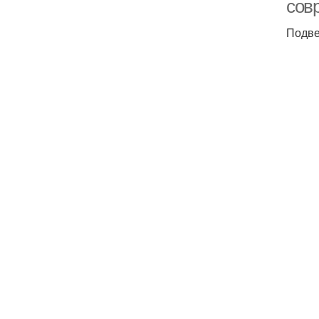
сов
Подве