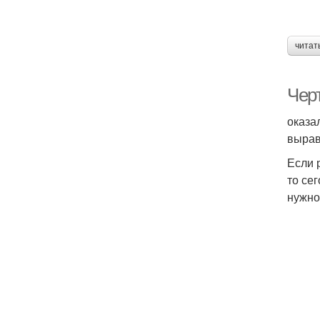
читат
Чер
оказа
вырав
Если 
то се
нужно