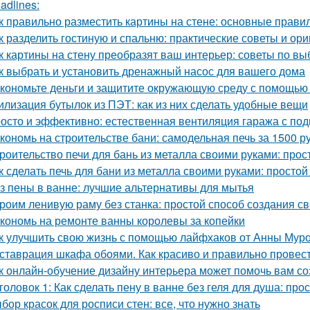
adlines:
к правильно разместить картины на стене: основные прави
к разделить гостиную и спальню: практические советы и ор
к картины на стену преобразят ваш интерьер: советы по в
к выбрать и установить дренажный насос для вашего дома
кономьте деньги и защитите окружающую среду с помощью 
илизация бутылок из ПЭТ: как из них сделать удобные вещи
осто и эффективно: естественная вентиляция гаража с по
кономь на строительстве бани: самодельная печь за 1500 р
роительство печи для бань из металла своими руками: про
к сделать печь для бани из металла своими руками: простой
з пены в ванне: лучшие альтернативы для мытья
роим ленивую раму без станка: простой способ создания с
кономь на ремонте ванны королевы за копейки
к улучшить свою жизнь с помощью лайфхаков от Анны Мур
ставрация шкафа обоями. Как красиво и правильно провест
к онлайн-обучение дизайну интерьера может помочь вам с
головок 1: Как сделать пену в ванне без геля для душа: про
бор красок для росписи стен: все, что нужно знать