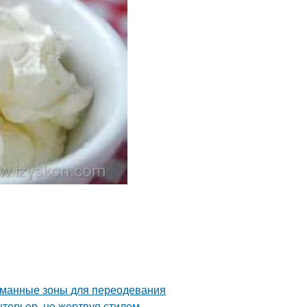
уманные зоны для переодевания
нтерьер, не жертвуя стилем