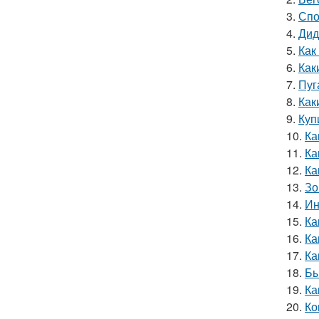
3.
Спо
4.
Дид
5.
Как
6.
Как
7.
Пуг
8.
Как
9.
Куп
10.
Ка
11.
Ка
12.
Ка
13.
Зо
14.
Ин
15.
Ка
16.
Ка
17.
Ка
18.
Бы
19.
Ка
20.
Ко