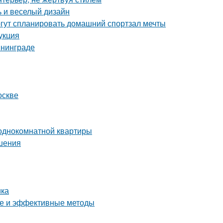
ь и веселый дизайн
гут спланировать домашний спортзал мечты
укция
ининграде
оскве
 однокомнатной квартиры
ешения
ика
тые и эффективные методы