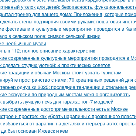
ртивный уголок для детей: безопасность, функциональност
житал-тренер для вашего дома: Приложения, которые помо
 сделать стены под кирпич своими руками: пошаговая инстр
ие фестивали и культурные мероприятия проводятся в Кал
ало в сельском поле: символ сельской жизни
ие необычные музеи
ить п 112: полное описание характеристик
кие современные культурные мероприятия проводятся в М
к сделать студию уютной: 8 практических советов
кие традиции и обычаи Москвы стоит узнать туристам
нируйте пространство с нами: 70 креативных решений для
терьер однушки 2025: последние тенденции и стильные р
кие экскурсии по природным местам можно организовать
к выбрать лучшую печь для гаража: топ-7 моделей
кие современные достопримечательности есть в Москве
строе и простое: как убрать царапины с прозрачного пласт
к избавиться от царапин на деталях интерьера авто: прос
гда был основан Ижевск и кем