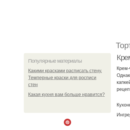
Тор
Крем
Популярные материалы
Крем-
Какими красками расписать стену.
Однак
Темперные краски для росписи
капке
стен
рецеп
Какая кухня вам больше нравится?
Кухон
Ингре