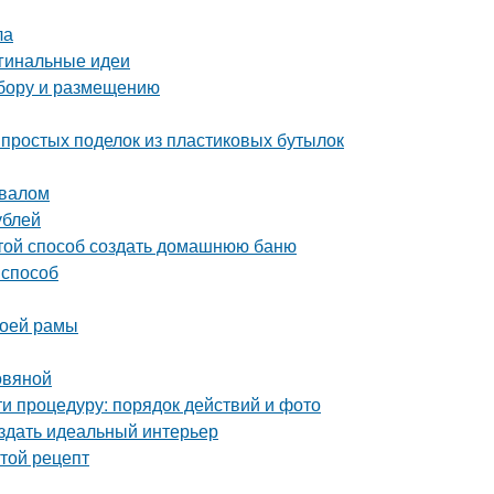
ла
игинальные идеи
ыбору и размещению
простых поделок из пластиковых бутылок
двалом
ублей
стой способ создать домашнюю баню
 способ
воей рамы
овяной
и процедуру: порядок действий и фото
оздать идеальный интерьер
стой рецепт