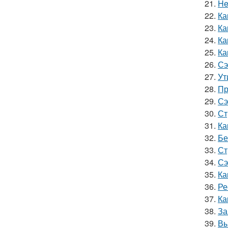
21.
He
22.
Ка
23.
Ка
24.
Ка
25.
Ка
26.
Сэ
27.
Ут
28.
Пр
29.
Сэ
30.
Ст
31.
Ка
32.
Бе
33.
Ст
34.
Сэ
35.
Ка
36.
Ре
37.
Ка
38.
За
39.
Вы