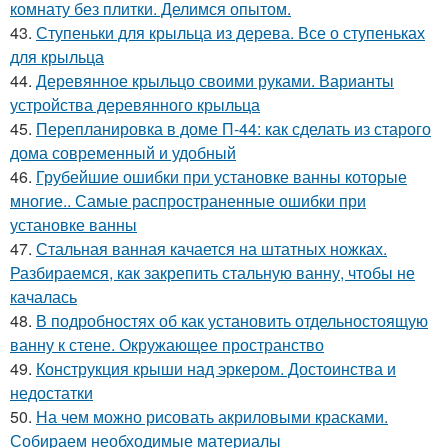
комнату без плитки. Делимся опытом.
43.
Ступеньки для крыльца из дерева. Все о ступеньках
для крыльца
44.
Деревянное крыльцо своими руками. Варианты
устройства деревянного крыльца
45.
Перепланировка в доме П-44: как сделать из старого
дома современный и удобный
46.
Грубейшие ошибки при установке ванны которые
многие.. Самые распространенные ошибки при
установке ванны
47.
Стальная ванная качается на штатных ножках.
Разбираемся, как закрепить стальную ванну, чтобы не
качалась
48.
В подробностях об как установить отдельностоящую
ванну к стене. Окружающее пространство
49.
Конструкция крыши над эркером. Достоинства и
недостатки
50.
На чем можно рисовать акриловыми красками.
Собираем необходимые материалы