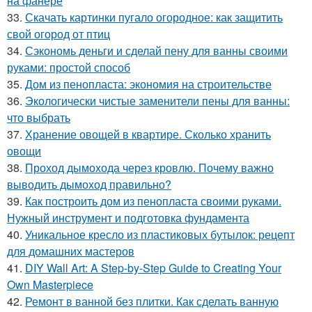
на фанере
33.
Скачать картинки пугало огородное: как защитить
свой огород от птиц
34.
Сэкономь деньги и сделай пену для ванны своими
руками: простой способ
35.
Дом из пенопласта: экономия на строительстве
36.
Экологически чистые заменители пены для ванны:
что выбрать
37.
Хранение овощей в квартире. Сколько хранить
овощи
38.
Проход дымохода через кровлю. Почему важно
выводить дымоход правильно?
39.
Как построить дом из пенопласта своими руками.
Нужный инструмент и подготовка фундамента
40.
Уникальное кресло из пластиковых бутылок: рецепт
для домашних мастеров
41.
DIY Wall Art: A Step-by-Step Guide to Creating Your
Own Masterpiece
42.
Ремонт в ванной без плитки. Как сделать ванную