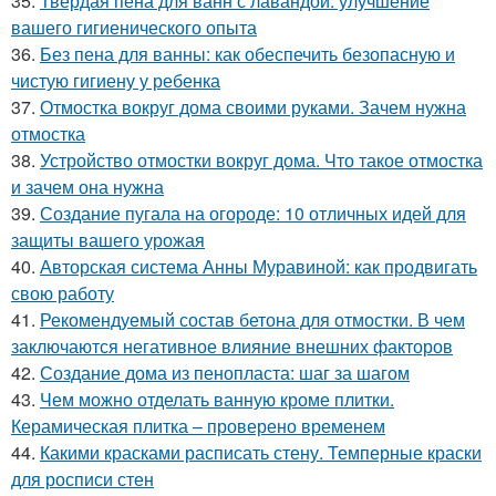
35.
Твердая пена для ванн с лавандой: улучшение
вашего гигиенического опыта
36.
Без пена для ванны: как обеспечить безопасную и
чистую гигиену у ребенка
37.
Отмостка вокруг дома своими руками. Зачем нужна
отмостка
38.
Устройство отмостки вокруг дома. Что такое отмостка
и зачем она нужна
39.
Создание пугала на огороде: 10 отличных идей для
защиты вашего урожая
40.
Авторская система Анны Муравиной: как продвигать
свою работу
41.
Рекомендуемый состав бетона для отмостки. В чем
заключаются негативное влияние внешних факторов
42.
Создание дома из пенопласта: шаг за шагом
43.
Чем можно отделать ванную кроме плитки.
Керамическая плитка – проверено временем
44.
Какими красками расписать стену. Темперные краски
для росписи стен