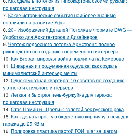
6.
Как сделать потолок из гипсокартона своими руками:
пошаговая инструкция
7.
Какие исторические события наиболее значимо
повлияли на развитие Уфы
8.
20+ Изображений Деталей Потолка в Формате DWG —
Удобство для Архитекторов и Дизайнеров
9.
Чертеж подвесного потолка Армстронг: полное
руководство по созданию современного интерьера
10.
Как Вторая мировая война повлияла на Кемерово
11.
Шикарная и продуманная однушка: как создать
минималистский интерьер мечты
12.
Однокомнатная квартира: 10 советов по созданию
уютного и стильного интерьера
13.
Легкая и быстрая печь-буржуйка для гаража:
пошаговая инструкция
14.
Стас Намин и «Цветы»: золотой век русского рока
15.
Как сделать простую бюджетную кирпичную печь для
гаража до 25 КВ.м
16.
Полировка пластика пастой ГОИ: шаг за шагом