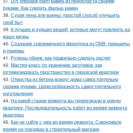
37.
DIY fireplace foam камин из пенопласта своими
руками. Как сделать фальш камин
38.
Сухая пена для ванны: простой способ улучшить
свой быт
39.
9 лучших и худших вещей, которые могут повлиять на
вашу жизнь
40.
Создание современного фронтона из OSB: принципы
и приемы
41.
Рулоны обоев: как правильно сделать расчет
42.
Мастер-класс по хранению заготовок: как
оптимизировать пространство в городской квартире
43.
Отмостка из бетона вокруг дома самостоятельно
своими руками. Целесообразность самостоятельного
изготовления
44.
На какой стадии ремонта вы переезжали в новую
квартиру. Последовательность работ во время ремонта
квартиры
45.
Как не сойти с ума во время ремонта. Сэкономьте
время на поездках в строительный магазин