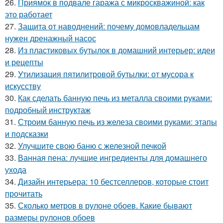
26.
Приямок в подвале гаража с микроскважиной: как
это работает
27.
Защита от наводнений: почему домовладельцам
нужен дренажный насос
28.
Из пластиковых бутылок в домашний интерьер: идеи
и рецепты
29.
Утилизация пятилитровой бутылки: от мусора к
искусству
30.
Как сделать банную печь из металла своими руками:
подробный инструктаж
31.
Строим банную печь из железа своими руками: этапы
и подсказки
32.
Улучшите свою баню с железной печкой
33.
Ванная пена: лучшие ингредиенты для домашнего
ухода
34.
Дизайн интерьера: 10 бестселлеров, которые стоит
прочитать
35.
Сколько метров в рулоне обоев. Какие бывают
размеры рулонов обоев