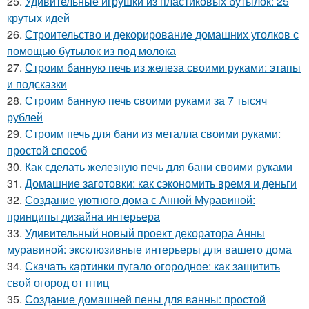
25.
Удивительные игрушки из пластиковых бутылок: 25
крутых идей
26.
Строительство и декорирование домашних уголков с
помощью бутылок из под молока
27.
Строим банную печь из железа своими руками: этапы
и подсказки
28.
Строим банную печь своими руками за 7 тысяч
рублей
29.
Строим печь для бани из металла своими руками:
простой способ
30.
Как сделать железную печь для бани своими руками
31.
Домашние заготовки: как сэкономить время и деньги
32.
Создание уютного дома с Анной Муравиной:
принципы дизайна интерьера
33.
Удивительный новый проект декоратора Анны
муравиной: эксклюзивные интерьеры для вашего дома
34.
Скачать картинки пугало огородное: как защитить
свой огород от птиц
35.
Создание домашней пены для ванны: простой