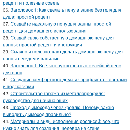
рецепт и полезные советы
36.
Заголовок 1: Как сделать пену в ванне без геля для
душа: простой рецепт
37.
Создайте идеальную пену для ванны: простой
рецепт для домашнего использования
38.
Создай свою собственную домашнюю пену для
ванны: простой рецепт и инструкция
39.
Смачно и полезно: как сделать домашнюю пену для
ванны с медом и ванилью
40.
Заголовок 1: Всё, что нужно знать о желейной пенe
для ванн
41.
Создание комфортного дома из профлиста: советами
и подсказками
42.
Строительство гаража из металлопрофиля:
руководство для начинающих
43.
Проход дымохода через кровлю. Почему важно
выводить дымоход правильно?
44.
Материалы и виды исполнения росписей: все, что
нужно знать для создания шедевра на стене