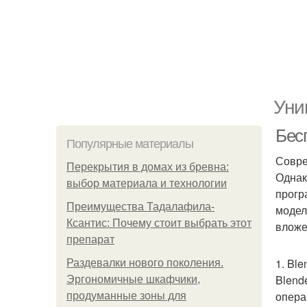
Уни
Бес
Популярные материалы
Совре
Перекрытия в домах из бревна:
Однак
выбор материала и технологии
прогр
Преимущества Тадалафила-
модел
Ксантис: Почему стоит выбрать этот
вложе
препарат
1. Bl
Раздевалки нового поколения.
Blend
Эргономичные шкафчики,
опера
продуманные зоны для