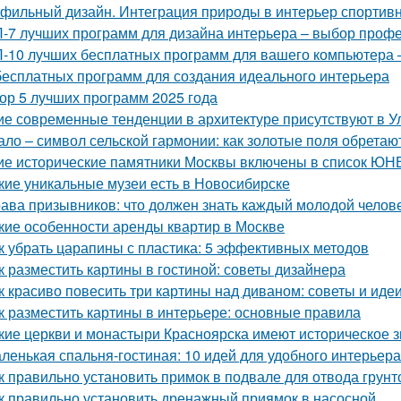
фильный дизайн. Интеграция природы в интерьер спортив
-7 лучших программ для дизайна интерьера – выбор проф
-10 лучших бесплатных программ для вашего компьютера 
бесплатных программ для создания идеального интерьера
ор 5 лучших программ 2025 года
ие современные тенденции в архитектуре присутствуют в У
ало – символ сельской гармонии: как золотые поля обретаю
ие исторические памятники Москвы включены в список Ю
кие уникальные музеи есть в Новосибирске
ава призывников: что должен знать каждый молодой челов
кие особенности аренды квартир в Москве
к убрать царапины с пластика: 5 эффективных методов
к разместить картины в гостиной: советы дизайнера
к красиво повесить три картины над диваном: советы и иде
к разместить картины в интерьере: основные правила
кие церкви и монастыри Красноярска имеют историческое 
ленькая спальня-гостиная: 10 идей для удобного интерьера
к правильно установить примок в подвале для отвода грун
к правильно установить дренажный приямок в насосной