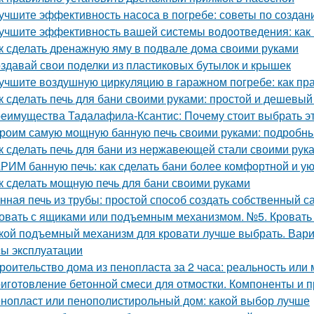
учшите эффективность насоса в погребе: советы по созда
учшите эффективность вашей системы водоотведения: как
к сделать дренажную яму в подвале дома своими руками
здавай свои поделки из пластиковых бутылок и крышек
учшите воздушную циркуляцию в гаражном погребе: как пр
к сделать печь для бани своими руками: простой и дешевый
еимущества Тадалафила-Ксантис: Почему стоит выбрать э
роим самую мощную банную печь своими руками: подробны
к сделать печь для бани из нержавеющей стали своими рук
РИМ банную печь: как сделать бани более комфортной и у
к сделать мощную печь для бани своими руками
нная печь из трубы: простой способ создать собственный с
овать с ящиками или подъемным механизмом. №5. Кроват
кой подъемный механизм для кровати лучше выбрать. Вар
ы эксплуатации
роительство дома из пенопласта за 2 часа: реальность или
иготовление бетонной смеси для отмостки. Компоненты и 
нопласт или пенополистирольный дом: какой выбор лучше