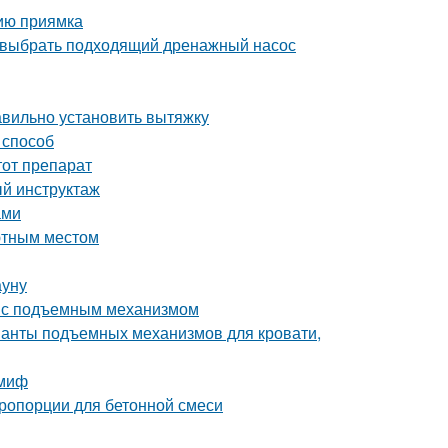
нию приямка
 выбрать подходящий дренажный насос
авильно установить вытяжку
 способ
тот препарат
й инструктаж
ами
ютным местом
ауну
ь с подъемным механизмом
ианты подъемных механизмов для кровати,
 миф
пропорции для бетонной смеси