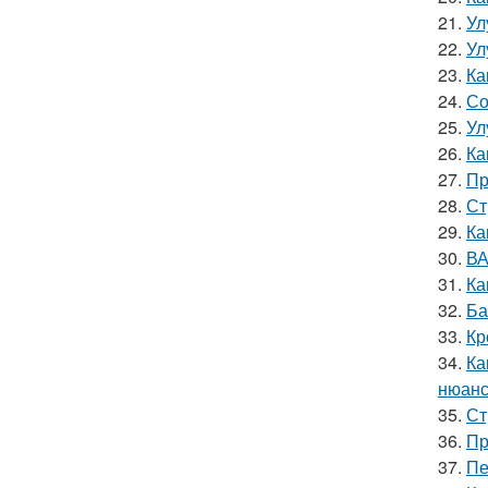
21.
Ул
22.
Ул
23.
Ка
24.
Со
25.
Ул
26.
Ка
27.
Пр
28.
Ст
29.
Ка
30.
ВА
31.
Ка
32.
Ба
33.
Кр
34.
Ка
нюанс
35.
Ст
36.
Пр
37.
Пе