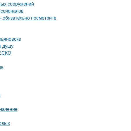
ных сооружений
ессионалов
– обязательно посмотрите
льяновске
т душу
НЕСКО
ек
и
значение
товых