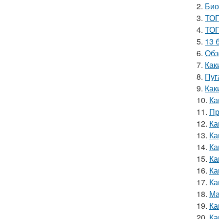
2.
Био
3.
ТОП
4.
ТОП
5.
13 
6.
Обз
7.
Как
8.
Пуг
9.
Как
10.
Ка
11.
Пр
12.
Ка
13.
Ка
14.
Ка
15.
Ка
16.
Ка
17.
Ка
18.
Ма
19.
Ка
20.
Ка