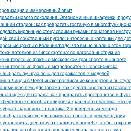
ровизация и иммерсивный опыт
девалки нового поколения. Эргономичные шкафчики, прод
ашний стадион: как превратить гостиную в многофункцион
 сделать кирпичную стену своими руками: пошаговая инстр
дай свой собственный пугало: интересные картинки для де
ересные факты о Калининграде: что вы не знали о этом гор
тежи потолков из гипсокартона: пошаговая инструкция
ие интересные факты о московском транспорте вы знаете
ие интересные факты о метрополитене Новосибирска
к выбрать лучшую печь для гаража: топ-7 моделей
иша Линды в Челябинске: расписание концертов и выступ
ономичная печь для гаража: как сделать обогрев из газовог
чшая идея для гаража: как превратить пространство в фу
фективные способы полировки крашеного пластика: что л
к убрать царапины с пластика: 3 проверенных метода
к выбрать плинтус для ламината: советы и рекомендации
к установить дренажную скважину в погребе, чтобы сохрани
к правильно обустроить дренаж подвала частного дома