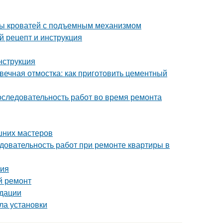
ды кроватей с подъемным механизмом
 рецепт и инструкция
нструкция
вечная отмостка: как приготовить цементный
оследовательность работ во время ремонта
шних мастеров
довательность работ при ремонте квартиры в
ния
й ремонт
ндации
ла установки