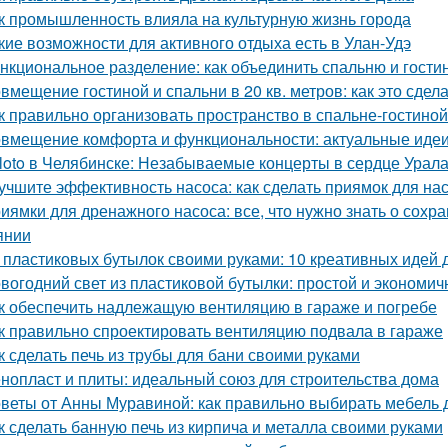
к промышленность влияла на культурную жизнь города
кие возможности для активного отдыха есть в Улан-Удэ
нкциональное разделение: как объединить спальню и гости
вмещение гостиной и спальни в 20 кв. метров: как это сдел
к правильно организовать пространство в спальне-гостиной
вмещение комфорта и функциональности: актуальные идеи
loto в Челябинске: Незабываемые концерты в сердце Урал
учшите эффективность насоса: как сделать приямок для на
иямки для дренажного насоса: все, что нужно знать о сох
янии
 пластиковых бутылок своими руками: 10 креативных идей 
вогодний свет из пластиковой бутылки: простой и экономич
к обеспечить надлежащую вентиляцию в гараже и погребе
к правильно спроектировать вентиляцию подвала в гараже
к сделать печь из трубы для бани своими руками
нопласт и плиты: идеальный союз для строительства дома
веты от Анны Муравиной: как правильно выбирать мебель 
к сделать банную печь из кирпича и металла своими руками