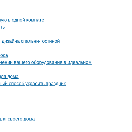
ную в одной комнате
ать
 дизайна спальни-гостиной
а
соса
ранении вашего оборудования в идеальном
для дома
ный способ украсить праздник
для своего дома