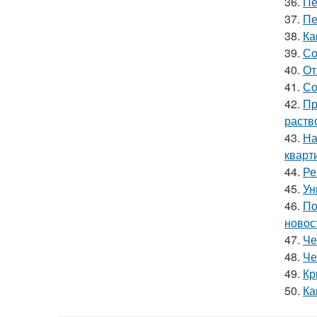
36.
Пе
37.
Пе
38.
Ка
39.
Со
40.
От
41.
Со
42.
Пр
раств
43.
На
кварт
44.
Ре
45.
Ун
46.
По
новос
47.
Че
48.
Че
49.
Кр
50.
Ка