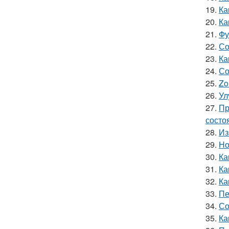
19.
Ка
20.
Ка
21.
Фу
22.
Со
23.
Ка
24.
Со
25.
Zo
26.
Ул
27.
Пр
состо
28.
Из
29.
Но
30.
Ка
31.
Ка
32.
Ка
33.
Пе
34.
Со
35.
Ка