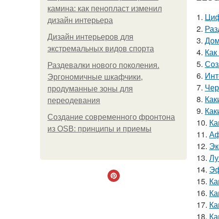
камина: как пенопласт изменил
1.
Циф
дизайн интерьера
2.
Раз
Дизайн интерьеров для
3.
Дом
экстремальных видов спорта
4.
Как
5.
Соз
Раздевалки нового поколения.
6.
Инт
Эргономичные шкафчики,
7.
Чер
продуманные зоны для
8.
Как
переодевания
9.
Как
Создание современного фронтона
10.
Ка
из OSB: принципы и приемы
11.
Аф
12.
Эк
13.
Лу
14.
Эф
15.
Ка
16.
Ка
17.
Ка
18.
Ка