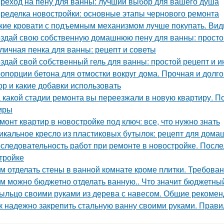
реход на пену для ванны: лучший выбор для вашего душа
ределка новостройки: основные этапы чернового ремонта
кие кровати с подъемным механизмом лучше покупать. Ви
здай свою собственную домашнюю пену для ванны: простой
личная пенка для ванны: рецепт и советы
здай свой собственный гель для ванны: простой рецепт и и
опорции бетона для отмостки вокруг дома. Прочная и долго
ор и какие добавки использовать
 какой стадии ремонта вы переезжали в новую квартиру. П
иры
монт квартир в новостройке под ключ: все, что нужно знать
икальное кресло из пластиковых бутылок: рецепт для дома
следовательность работ при ремонте в новостройке. После
тройке
м отделать стены в ванной комнате кроме плитки. Требова
м можно бюджетно отделать ванную.. Что значит бюджетны
ыльцо своими руками из дерева с навесом. Общие рекоме
к надежно закрепить стальную ванну своими руками. Прави