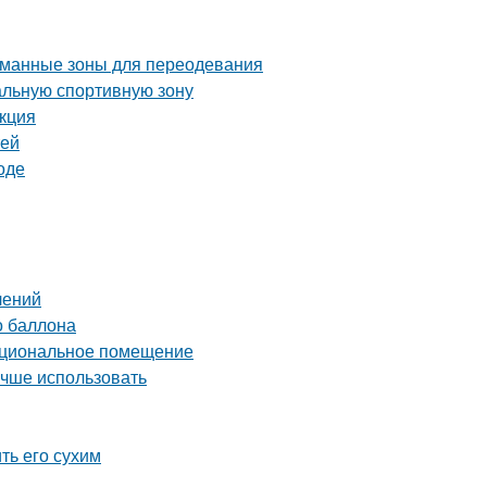
уманные зоны для переодевания
альную спортивную зону
укция
тей
оде
лений
о баллона
нкциональное помещение
учше использовать
ть его сухим