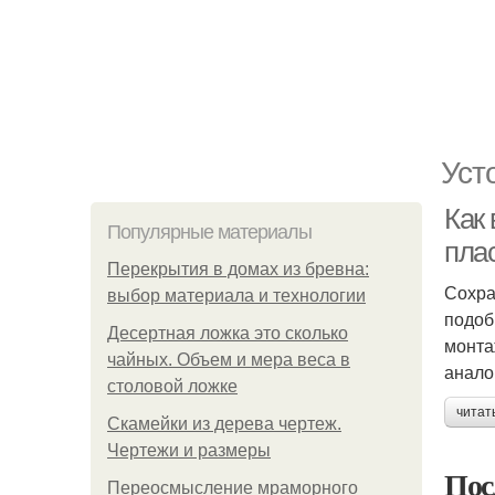
Уст
Как
Популярные материалы
пла
Перекрытия в домах из бревна:
Сохра
выбор материала и технологии
подоб
Десертная ложка это сколько
монта
чайных. Объем и мера веса в
анало
столовой ложке
читат
Скамейки из дерева чертеж.
Чертежи и размеры
Пос
Переосмысление мраморного