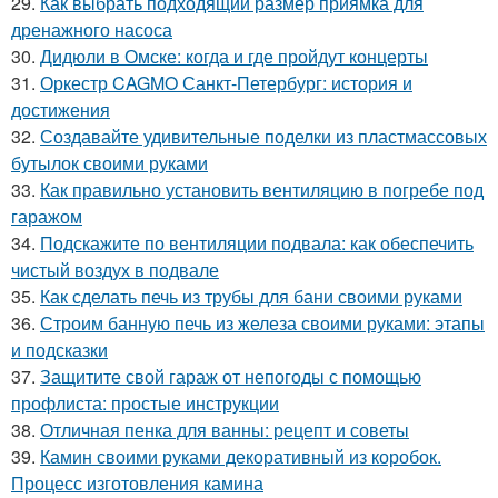
29.
Как выбрать подходящий размер приямка для
дренажного насоса
30.
Дидюли в Омске: когда и где пройдут концерты
31.
Оркестр CAGMO Санкт-Петербург: история и
достижения
32.
Создавайте удивительные поделки из пластмассовых
бутылок своими руками
33.
Как правильно установить вентиляцию в погребе под
гаражом
34.
Подскажите по вентиляции подвала: как обеспечить
чистый воздух в подвале
35.
Как сделать печь из трубы для бани своими руками
36.
Строим банную печь из железа своими руками: этапы
и подсказки
37.
Защитите свой гараж от непогоды с помощью
профлиста: простые инструкции
38.
Отличная пенка для ванны: рецепт и советы
39.
Камин своими руками декоративный из коробок.
Процесс изготовления камина