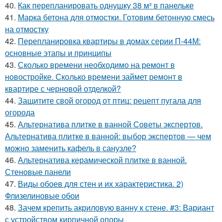
40.
Как перепланировать однушку 38 м² в панельке
41.
Марка бетона для отмостки. Готовим бетонную смесь
на отмостку
42.
Перепланировка квартиры в домах серии П-44М:
основные этапы и принципы
43.
Сколько времени необходимо на ремонт в
новостройке. Сколько времени займет ремонт в
квартире с черновой отделкой?
44.
Защитите свой огород от птиц: рецепт пугала для
огорода
45.
Альтернатива плитке в ванной Советы экспертов.
Альтернатива плитке в ванной: выбор экспертов — чем
можно заменить кафель в санузле?
46.
Альтернатива керамической плитке в ванной.
Стеновые панели
47.
Виды обоев для стен и их характеристика. 2)
Флизелиновые обои
48.
Зачем крепить акриловую ванну к стене. #3: Вариант
с устройством кирпичной опоры