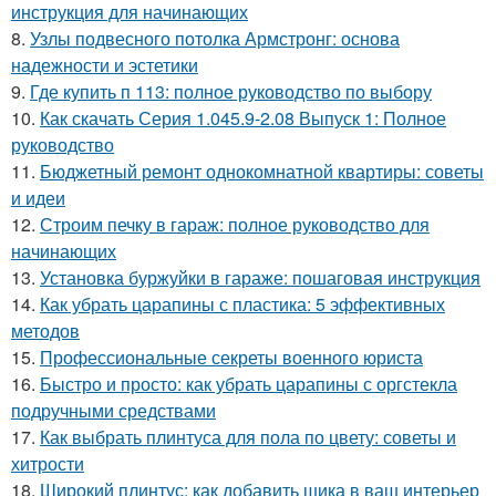
инструкция для начинающих
8.
Узлы подвесного потолка Армстронг: основа
надежности и эстетики
9.
Где купить п 113: полное руководство по выбору
10.
Как скачать Серия 1.045.9-2.08 Выпуск 1: Полное
руководство
11.
Бюджетный ремонт однокомнатной квартиры: советы
и идеи
12.
Строим печку в гараж: полное руководство для
начинающих
13.
Установка буржуйки в гараже: пошаговая инструкция
14.
Как убрать царапины с пластика: 5 эффективных
методов
15.
Профессиональные секреты военного юриста
16.
Быстро и просто: как убрать царапины с оргстекла
подручными средствами
17.
Как выбрать плинтуса для пола по цвету: советы и
хитрости
18.
Широкий плинтус: как добавить шика в ваш интерьер