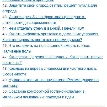
42.
Защитите свой огород от птиц: рецепт пугала для
огорода
43.
История резьбы на фронтонах фасадов: от
античности до современности
44.
Чем отделать стену в ванной. Панели ПВХ
45.
Как отшлифовать оргстекло в домашних условиях.
Как отполировать оргстекло своими руками?
46.
Что положить на пол в ванной вместо плитки.
Наливные полы
47.
Как сделать деревянные ступени. Как сделать расчет
лестницы?
48.
Крыльцо из дерева с навесом для частного дома.
Особенности
49.
Нужно ли крепить ванну к стене. Рекомендации по
монтажу
50.
Создание комфортной гостиной-спальни в
маленьком помещении: подходы и идеи