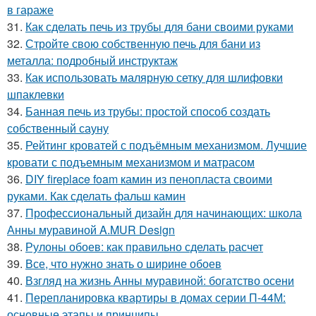
в гараже
31.
Как сделать печь из трубы для бани своими руками
32.
Стройте свою собственную печь для бани из
металла: подробный инструктаж
33.
Как использовать малярную сетку для шлифовки
шпаклевки
34.
Банная печь из трубы: простой способ создать
собственный сауну
35.
Рейтинг кроватей с подъёмным механизмом. Лучшие
кровати с подъемным механизмом и матрасом
36.
DIY fireplace foam камин из пенопласта своими
руками. Как сделать фальш камин
37.
Профессиональный дизайн для начинающих: школа
Анны муравиной A.MUR Design
38.
Рулоны обоев: как правильно сделать расчет
39.
Все, что нужно знать о ширине обоев
40.
Взгляд на жизнь Анны муравиной: богатство осени
41.
Перепланировка квартиры в домах серии П-44М:
основные этапы и принципы