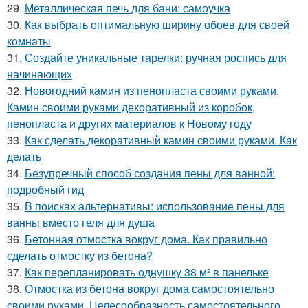
29.
Металлическая печь для бани: самоучка
30.
Как выбрать оптимальную ширину обоев для своей
комнаты
31.
Создайте уникальные тарелки: ручная роспись для
начинающих
32.
Новогодний камин из пенопласта своими руками.
Камин своими руками декоративный из коробок,
пенопласта и других материалов к Новому году
33.
Как сделать декоративный камин своими руками. Как
делать
34.
Безупречный способ создания пены для ванной:
подробный гид
35.
В поисках альтернативы: использование пены для
ванны вместо геля для душа
36.
Бетонная отмостка вокруг дома. Как правильно
сделать отмостку из бетона?
37.
Как перепланировать однушку 38 м² в панельке
38.
Отмостка из бетона вокруг дома самостоятельно
своими руками. Целесообразность самостоятельного