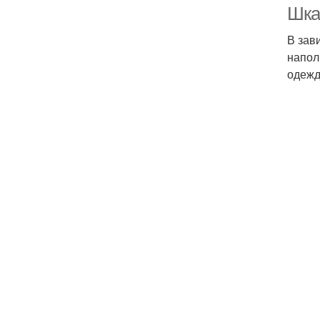
Шка
В зав
напол
одежд