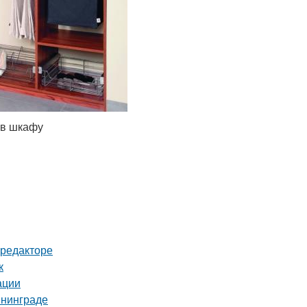
 в шкафу
-редакторе
к
ации
ининграде