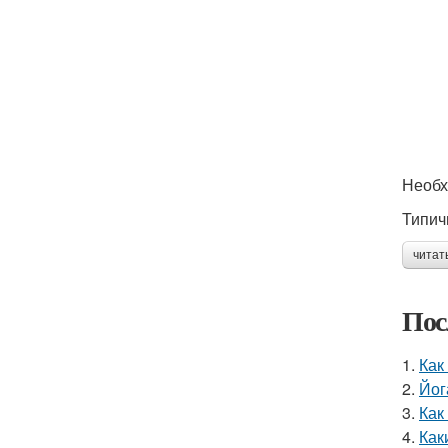
Необх
Типич
читат
Пос
1.
Как
2.
Йог
3.
Как
4.
Как