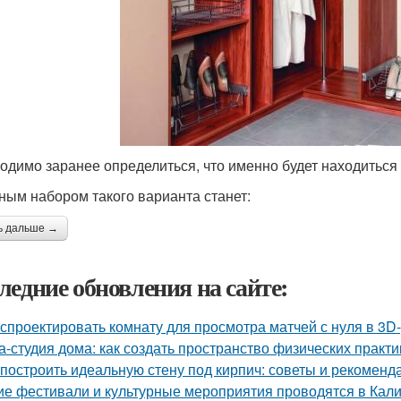
одимо заранее определиться, что именно будет находиться
ным набором такого варианта станет:
ь дальше →
ледние обновления на сайте:
 спроектировать комнату для просмотра матчей с нуля в 3D
а-студия дома: как создать пространство физических практи
 построить идеальную стену под кирпич: советы и рекоменд
ие фестивали и культурные мероприятия проводятся в Кал