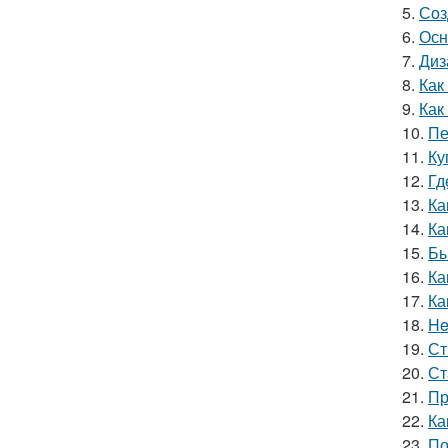
5.
Соз
6.
Осн
7.
Диз
8.
Как
9.
Как
10.
Пе
11.
Ку
12.
Гд
13.
Ка
14.
Ка
15.
Бы
16.
Ка
17.
Ка
18.
He
19.
Ст
20.
Ст
21.
Пр
22.
Ка
23.
По