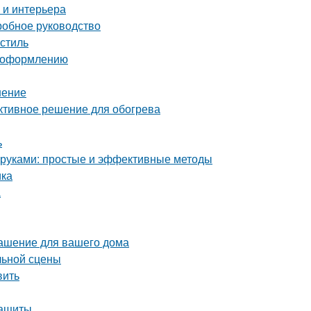
 и интерьера
робное руководство
стиль
о оформлению
шение
ективное решение для обогрева
ь
и руками: простые и эффективные методы
ика
а
рашение для вашего дома
льной сцены
вить
защиты