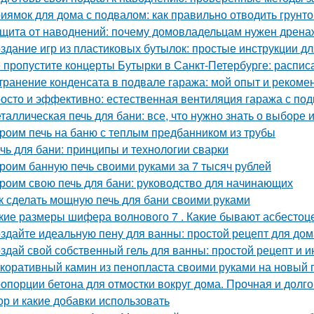
иямок для дома с подвалом: как правильно отводить грунт
щита от наводнений: почему домовладельцам нужен дрена
здание игр из пластиковых бутылок: простые инструкции д
 пропустите концерты Бутырки в Санкт-Петербурге: распис
транение конденсата в подвале гаража: мой опыт и рекоме
осто и эффективно: естественная вентиляция гаража с по
таллическая печь для бани: все, что нужно знать о выборе 
роим печь на баню с теплым предбанником из трубы
чь для бани: принципы и технологии сварки
роим банную печь своими руками за 7 тысяч рублей
роим свою печь для бани: руководство для начинающих
к сделать мощную печь для бани своими руками
кие размеры шифера волнового 7 . Какие бывают асбесто
здайте идеальную пену для ванны: простой рецепт для до
здай свой собственный гель для ванны: простой рецепт и и
коративный камин из пенопласта своими руками на новый г
опорции бетона для отмостки вокруг дома. Прочная и долго
ор и какие добавки использовать