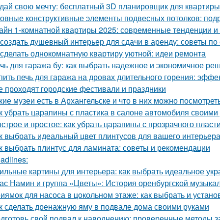
дай свою мечту: бесплатный 3D планировщик для квартиры
овные конструктивные элементы подвесных потолков: под
айн 1-комнатной квартиры 2025: современные тенденции и 
 создать душевный интерьер для сдачи в аренду: советы п
 сделать однокомнатную квартиру уютной: идеи ремонта
чь для гаража бу: как выбрать надежное и экономичное ре
пить печь для гаража на дровах длительного горения: эфф
е проходят городские фестивали и праздники
кие музеи есть в Архангельске и что в них можно посмотрет
к убрать царапины с пластика в салоне автомобиля своим
строе и простое: как убрать царапины с прозрачного пласт
к выбрать идеальный цвет плинтусов для вашего интерьер
к выбрать плинтус для ламината: советы и рекомендации
adlines:
ильные картины для интерьера: как выбрать идеальное ук
ас Намин и группа «Цветы»: История оренбургской музыка
иямок для насоса в цокольном этаже: как выбрать и устано
к сделать дренажную яму в подвале дома своими руками
дготовь свой подвал к наводнению: проверенные методы 