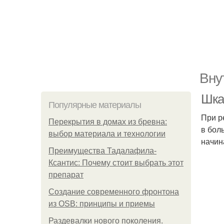
Вну
Шка
Популярные материалы
При р
Перекрытия в домах из бревна:
в бол
выбор материала и технологии
начин
Преимущества Тадалафила-
Ксантис: Почему стоит выбрать этот
препарат
Создание современного фронтона
из OSB: принципы и приемы
Раздевалки нового поколения.