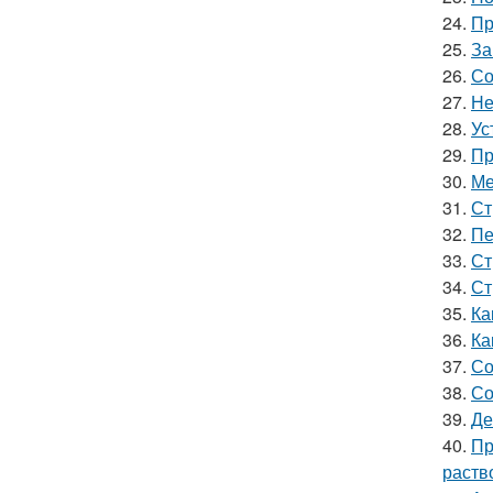
24.
Пр
25.
За
26.
Со
27.
Не
28.
Ус
29.
Пр
30.
Ме
31.
Ст
32.
Пе
33.
Ст
34.
Ст
35.
Ка
36.
Ка
37.
Со
38.
Со
39.
Де
40.
Пр
раств