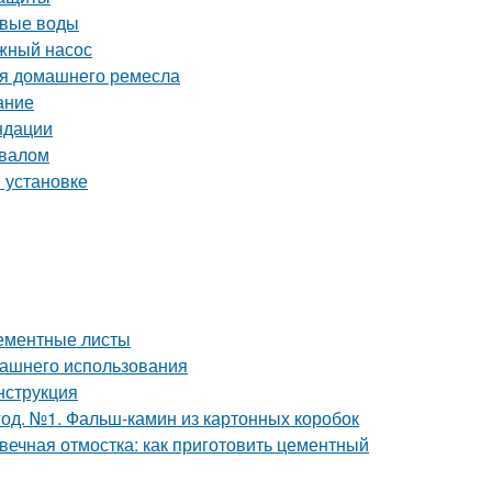
овые воды
жный насос
ля домашнего ремесла
ание
ндации
двалом
и установке
цементные листы
машнего использования
нструкция
од. №1. Фальш-камин из картонных коробок
вечная отмостка: как приготовить цементный