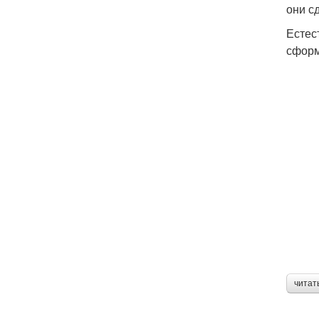
они с
Естес
сформ
читат