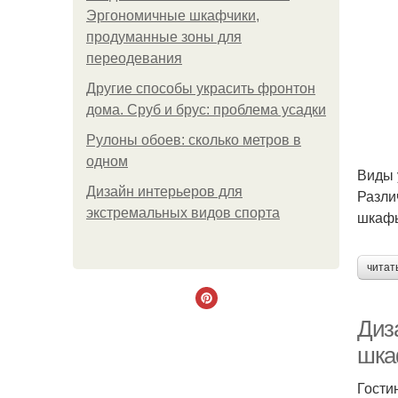
Эргономичные шкафчики,
продуманные зоны для
переодевания
Другие способы украсить фронтон
дома. Сруб и брус: проблема усадки
Рулоны обоев: сколько метров в
одном
Виды 
Дизайн интерьеров для
Разли
экстремальных видов спорта
шкафы
читат
Диз
шка
Гости