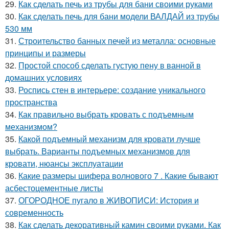
29.
Как сделать печь из трубы для бани своими руками
30.
Как сделать печь для бани модели ВАЛДАЙ из трубы
530 мм
31.
Строительство банных печей из металла: основные
принципы и размеры
32.
Простой способ сделать густую пену в ванной в
домашних условиях
33.
Роспись стен в интерьере: создание уникального
пространства
34.
Как правильно выбрать кровать с подъемным
механизмом?
35.
Какой подъемный механизм для кровати лучше
выбрать. Варианты подъемных механизмов для
кровати, нюансы эксплуатации
36.
Какие размеры шифера волнового 7 . Какие бывают
асбестоцементные листы
37.
ОГОРОДНОЕ пугало в ЖИВОПИСИ: История и
современность
38.
Как сделать декоративный камин своими руками. Как