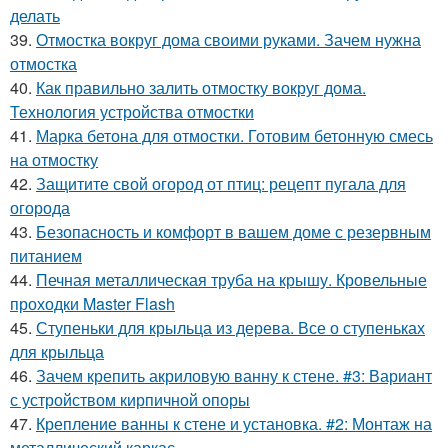
делать
39.
Отмостка вокруг дома своими руками. Зачем нужна
отмостка
40.
Как правильно залить отмостку вокруг дома.
Технология устройства отмостки
41.
Марка бетона для отмостки. Готовим бетонную смесь
на отмостку
42.
Защитите свой огород от птиц: рецепт пугала для
огорода
43.
Безопасность и комфорт в вашем доме с резервным
питанием
44.
Печная металлическая труба на крышу. Кровельные
проходки Master Flash
45.
Ступеньки для крыльца из дерева. Все о ступеньках
для крыльца
46.
Зачем крепить акриловую ванну к стене. #3: Вариант
с устройством кирпичной опоры
47.
Крепление ванны к стене и установка. #2: Монтаж на
металлический каркас