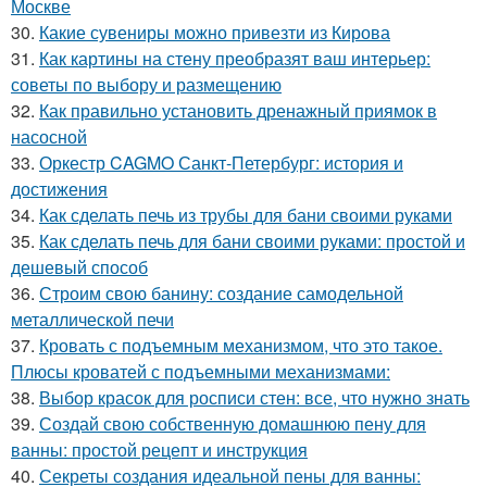
Москве
30.
Какие сувениры можно привезти из Кирова
31.
Как картины на стену преобразят ваш интерьер:
советы по выбору и размещению
32.
Как правильно установить дренажный приямок в
насосной
33.
Оркестр CAGMO Санкт-Петербург: история и
достижения
34.
Как сделать печь из трубы для бани своими руками
35.
Как сделать печь для бани своими руками: простой и
дешевый способ
36.
Строим свою банину: создание самодельной
металлической печи
37.
Кровать с подъемным механизмом, что это такое.
Плюсы кроватей с подъемными механизмами:
38.
Выбор красок для росписи стен: все, что нужно знать
39.
Создай свою собственную домашнюю пену для
ванны: простой рецепт и инструкция
40.
Секреты создания идеальной пены для ванны: