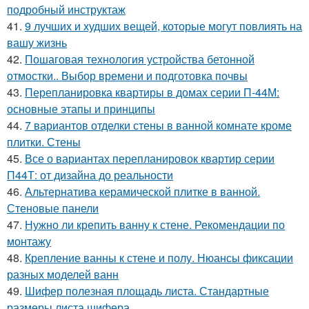
подробный инструктаж
41.
9 лучших и худших вещей, которые могут повлиять на
вашу жизнь
42.
Пошаговая технология устройства бетонной
отмостки.. Выбор времени и подготовка почвы
43.
Перепланировка квартиры в домах серии П-44М:
основные этапы и принципы
44.
7 вариантов отделки стены в ванной комнате кроме
плитки. Стены
45.
Все о вариантах перепланировок квартир серии
П44Т: от дизайна до реальности
46.
Альтернатива керамической плитке в ванной.
Стеновые панели
47.
Нужно ли крепить ванну к стене. Рекомендации по
монтажу
48.
Крепление ванны к стене и полу. Нюансы фиксации
разных моделей ванн
49.
Шифер полезная площадь листа. Стандартные
размеры листа шифера