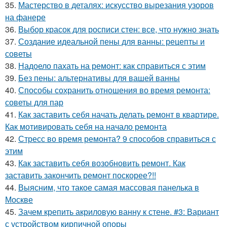
35.
Мастерство в деталях: искусство вырезания узоров
на фанере
36.
Выбор красок для росписи стен: все, что нужно знать
37.
Создание идеальной пены для ванны: рецепты и
советы
38.
Надоело пахать на ремонт: как справиться с этим
39.
Без пены: альтернативы для вашей ванны
40.
Способы сохранить отношения во время ремонта:
советы для пар
41.
Как заставить себя начать делать ремонт в квартире.
Как мотивировать себя на начало ремонта
42.
Стресс во время ремонта? 9 способов справиться с
этим
43.
Как заставить себя возобновить ремонт. Как
заставить закончить ремонт поскорее?!!
44.
Выясним, что такое самая массовая панелька в
Москве
45.
Зачем крепить акриловую ванну к стене. #3: Вариант
с устройством кирпичной опоры