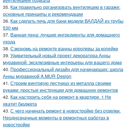
вентиляцией подвала
35.
Как правильно организовать вентиляцию в гараже:
основные принципы и рекомендации
36.
Как сделать печь для бани модели ВАЛДАЙ из трубы
530 мм
37.
Ванная пена: лучшие ингредиенты для домашнего
ухода
38.
Сэкономь на ремонте ванны королевы за копейки
39.
Удивительный новый проект декоратора Анны
муравиной: эксклюзивные интерьеры для вашего дома
40.
Профессиональный дизайн для начинающих: школа
Анны муравиной A.MUR Design
41.
Строим винтовую лестницу из металла своими
руками: простые инструкции для домашних ремонтов
42.
Как настроить себя на ремонт в квартире. 1 Не
хватит бюджета
43.
С чего начинать ремонт в новостройке без отделки.
Неоднозначные моменты в ремонтных работах в
новостройке