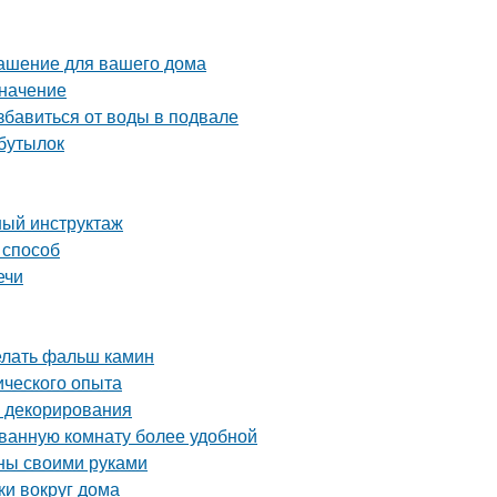
рашение для вашего дома
значение
бавиться от воды в подвале
 бутылок
ный инструктаж
 способ
ечи
делать фальш камин
ического опыта
и декорирования
 ванную комнату более удобной
нны своими руками
ки вокруг дома