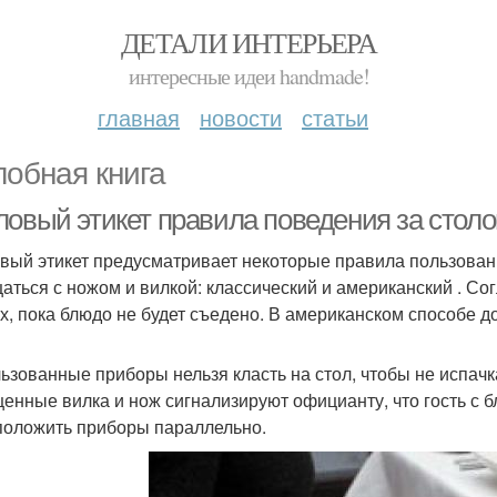
ДЕТАЛИ ИНТЕРЬЕРА
интересные идеи handmade!
главная
новости
статьи
обная книга
ловый этикет правила поведения за стол
вый этикет предусматривает некоторые правила пользован
аться с ножом и вилкой: классический и американский . Со
ах, пока блюдо не будет съедено. В американском способе д
ьзованные приборы нельзя класть на стол, чтобы не испачка
енные вилка и нож сигнализируют официанту, что гость с б
положить приборы параллельно.