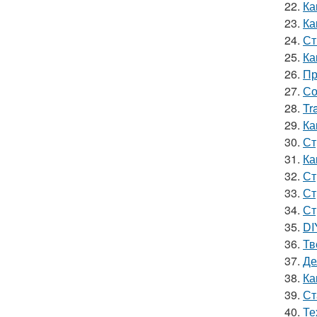
22.
Ка
23.
Ка
24.
Ст
25.
Ка
26.
Пр
27.
Со
28.
Tr
29.
Ка
30.
Ст
31.
Ка
32.
Ст
33.
Ст
34.
Ст
35.
DI
36.
Тв
37.
Де
38.
Ка
39.
Ст
40.
Те