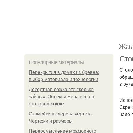
Жал
Сто
Популярные материалы
Столо
Перекрытия в домах из бревна:
обращ
выбор материала и технологии
в рук
Десертная ложка это сколько
чайных. Объем и мера веса в
Испол
столовой ложке
Скрещ
надо 
Скамейки из дерева чертеж.
Чертежи и размеры
Переосмысление мраморного