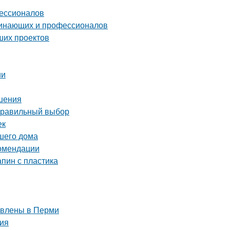
фессионалов
чинающих и профессионалов
ших проектов
ии
ешения
 правильный выбор
ек
ашего дома
комендации
апин с пластика
тавлены в Перми
ния