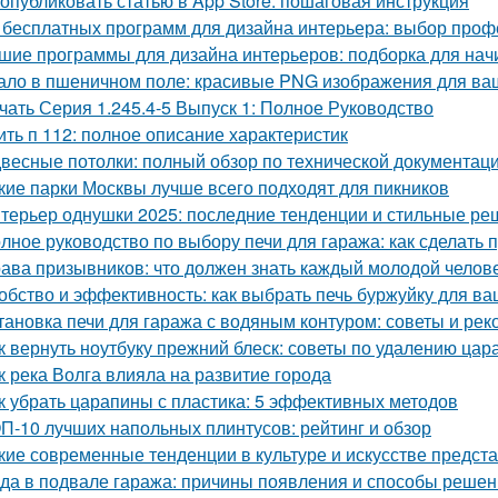
 опубликовать статью в App Store: пошаговая инструкция
 бесплатных программ для дизайна интерьера: выбор про
шие программы для дизайна интерьеров: подборка для на
ало в пшеничном поле: красивые PNG изображения для ва
чать Серия 1.245.4-5 Выпуск 1: Полное Руководство
ить п 112: полное описание характеристик
весные потолки: полный обзор по технической документац
кие парки Москвы лучше всего подходят для пикников
терьер однушки 2025: последние тенденции и стильные р
лное руководство по выбору печи для гаража: как сделать
ава призывников: что должен знать каждый молодой челов
обство и эффективность: как выбрать печь буржуйку для в
тановка печи для гаража с водяным контуром: советы и ре
к вернуть ноутбуку прежний блеск: советы по удалению цар
к река Волга влияла на развитие города
к убрать царапины с пластика: 5 эффективных методов
П-10 лучших напольных плинтусов: рейтинг и обзор
кие современные тенденции в культуре и искусстве предс
да в подвале гаража: причины появления и способы реше