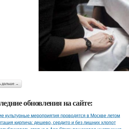
ь дальше →
ледние обновления на сайте:
ие культурные мероприятия проводятся в Москве летом
тация кирпича: дешево, сердито и без лишних хлопот