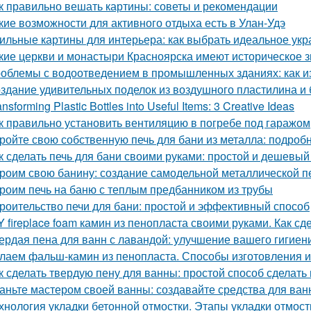
к правильно вешать картины: советы и рекомендации
кие возможности для активного отдыха есть в Улан-Удэ
ильные картины для интерьера: как выбрать идеальное ук
кие церкви и монастыри Красноярска имеют историческое 
облемы с водоотведением в промышленных зданиях: как из
здание удивительных поделок из воздушного пластилина и
ansforming Plastic Bottles into Useful Items: 3 Creative Ideas
к правильно установить вентиляцию в погребе под гаражом
ройте свою собственную печь для бани из металла: подроб
к сделать печь для бани своими руками: простой и дешевый
роим свою банину: создание самодельной металлической п
роим печь на баню с теплым предбанником из трубы
роительство печи для бани: простой и эффективный способ
Y fireplace foam камин из пенопласта своими руками. Как с
ердая пена для ванн с лавандой: улучшение вашего гигиен
лаем фальш-камин из пенопласта. Способы изготовления 
к сделать твердую пену для ванны: простой способ сделать
аньте мастером своей ванны: создавайте средства для ва
хнология укладки бетонной отмостки. Этапы укладки отмост