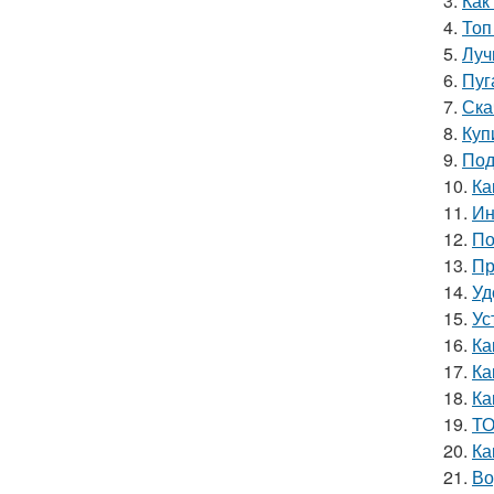
3.
Как
4.
Топ
5.
Луч
6.
Пуг
7.
Ска
8.
Куп
9.
Под
10.
Ка
11.
Ин
12.
По
13.
Пр
14.
Уд
15.
Ус
16.
Ка
17.
Ка
18.
Ка
19.
ТО
20.
Ка
21.
Во