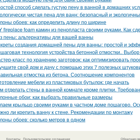
остой способ сделать густую пену в ванной в домашних ус
ологически чистая пена для ванн: безопасный и экологичн
лоны обоев: как определить длину по ширине
Y fireplace foam камин из пенопласта своими руками. Как с
з пены: альтернативы для вашей ванны
креты создания домашней пены для ванны: простой и эфф
шаговая технология устройства бетонной отмостки.. Выбор
стер-класс по хранению заготовок: как оптимизировать про
учшите свой дом и дачу с помощью этих 7 полезных штуков
авильная отмостка из бетона. Соотношение компонентов
готовление мебели из пластиковых бутылок: где начать
м отделать стены в ванной комнате кроме плитки. Требова
лонные обои: как выбрать правильные размеры
лаем крыльцо своими руками в частном доме пошагово. О
жно ли крепить ванну к стене. Рекомендации по монтажу
лоны обоев: сколько метров в одном
Контакты
Пользовательское соглашение
Обратная св