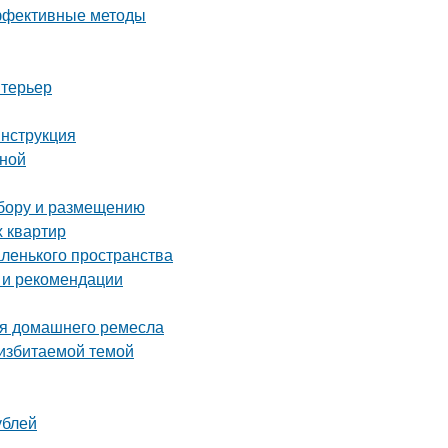
эффективные методы
нтерьер
инструкция
иной
ыбору и размещению
х квартир
аленького пространства
 и рекомендации
ля домашнего ремесла
 избитаемой темой
ублей