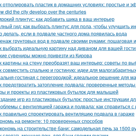
к отполировать пластик в домашних условиях: простые и 
w did the city develop over the centuries
рокий плинтус: как добавить шика в ваш интерьер
лный гид: как выбрать плинтус для пола, чтобы улучшить и
о делать, если в подвале частного дома появилась вода
енаж грунтовых вод в подвале своими руками: пошаговая 
к выбрать идеальную картину над диваном для вашей гост
кие сувениры можно привезти из Кирова
к картины на стену преобразят ваш интерьер: советы по в
к совместить спальню и гостиную: идеи для малогабаритны
альня-гостиная с перегородкой: идеальное решение для м
к предотвратить затопление подвала: проверенные методы
ры и проекты из пластиковых бутылок для малышей
здание игр из пластиковых бутылок: простые инструкции д
облемы с вентиляцией гаража и подвала: как справиться с
к правильно спроектировать вентиляцию подвала в гараже
ономь на ремонте: 10 проверенных способов
кономь на строительстве бани: самодельная печь за 1500 р
к сделать мощную печь для бани своими руками