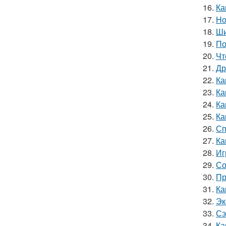
16.
Ка
17.
Ho
18.
Ши
19.
По
20.
Чт
21.
Др
22.
Ка
23.
Ка
24.
Ка
25.
Ка
26.
Сп
27.
Ка
28.
Иг
29.
Со
30.
Пр
31.
Ка
32.
Эк
33.
Сэ
34.
Ка