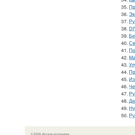
35.
Пр
36.
Эк
37.
Ру
38.
DI
39.
Бе
40.
Се
41.
По
42.
Ма
43.
Ул
44.
Пр
45.
Из
46.
Че
47.
Ру
48.
Де
49.
Ну
50.
Ру
© 2026 Детали интерьера