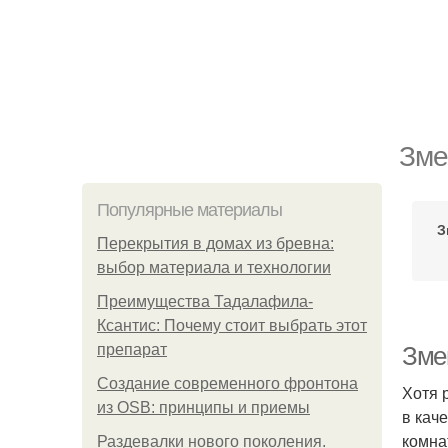
Зме
Популярные материалы
З
Перекрытия в домах из бревна:
выбор материала и технологии
Преимущества Тадалафила-
Ксантис: Почему стоит выбрать этот
препарат
Зме
Создание современного фронтона
Хотя 
из OSB: принципы и приемы
в кач
комна
Раздевалки нового поколения.