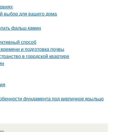
ловиях
ый выбор для вашего дома
делать фальш камин
ективный способ
 времени и подготовка почвы
странство в городской квартире
ин
ния
собенности фундамента под кирпичное крыльцо
язь