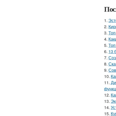
Пос
1.
Эст
2.
Кир
3.
Топ
4.
Как
5.
Топ
6.
13 
7.
Соз
8.
Ска
9.
Сов
10.
Ка
11.
Ди
функ
12.
Ка
13.
Эк
14.
Ус
15.
Ку