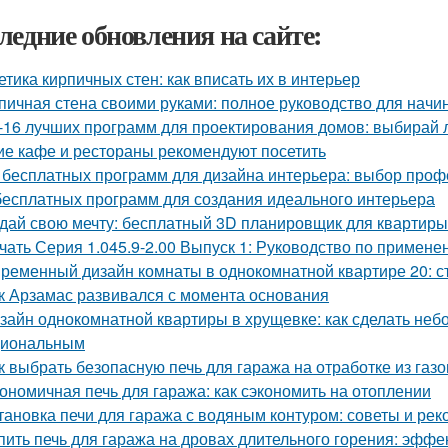
ледние обновления на сайте:
етика кирпичных стен: как вписать их в интерьер
пичная стена своими руками: полное руководство для нач
-16 лучших программ для проектирования домов: выбирай
ие кафе и рестораны рекомендуют посетить
 бесплатных программ для дизайна интерьера: выбор про
бесплатных программ для создания идеального интерьера
дай свою мечту: бесплатный 3D планировщик для квартиры
чать Серия 1.045.9-2.00 Выпуск 1: Руководство по примене
ременный дизайн комнаты в однокомнатной квартире 20: ст
к Арзамас развивался с момента основания
зайн однокомнатной квартиры в хрущевке: как сделать не
циональным
к выбрать безопасную печь для гаража на отработке из газ
ономичная печь для гаража: как сэкономить на отоплении
тановка печи для гаража с водяным контуром: советы и ре
пить печь для гаража на дровах длительного горения: эфф