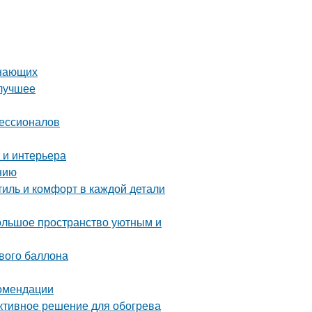
инающих
 лучшее
фессионалов
 и интерьера
нию
иль и комфорт в каждой детали
большое пространство уютным и
ового баллона
комендации
ективное решение для обогрева