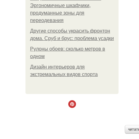
Эргономичные шкафчики,
продуманные зоны для
переодевания
Другие способы украсить фронтон
дома. Сруб и брус: проблема усадки
Рулоны обоев: сколько метров в
одном
Дизайн интерьеров для
экстремальных видов спорта
читат