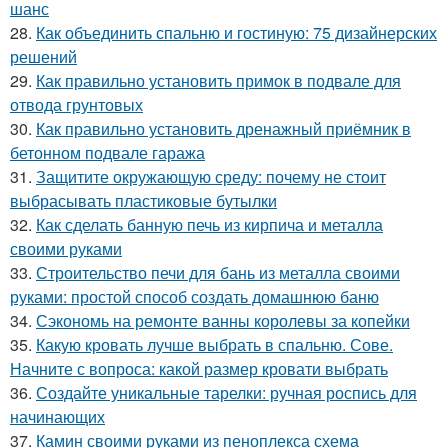
шанс
28.
Как объединить спальню и гостиную: 75 дизайнерских
решений
29.
Как правильно установить примок в подвале для
отвода грунтовых
30.
Как правильно установить дренажный приёмник в
бетонном подвале гаража
31.
Защитите окружающую среду: почему не стоит
выбрасывать пластиковые бутылки
32.
Как сделать банную печь из кирпича и металла
своими руками
33.
Строительство печи для бань из металла своими
руками: простой способ создать домашнюю баню
34.
Сэкономь на ремонте ванны королевы за копейки
35.
Какую кровать лучше выбрать в спальню. Сове.
Начните с вопроса: какой размер кровати выбрать
36.
Создайте уникальные тарелки: ручная роспись для
начинающих
37.
Камин своими руками из пеноплекса схема