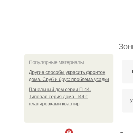
Зон
Популярные материалы
Другие способы украсить фронтон
дома. Сруб и брус: проблема усадки
Панельный дом серии П-44.
Типовая серия дома П44 с
У
планировками квартир