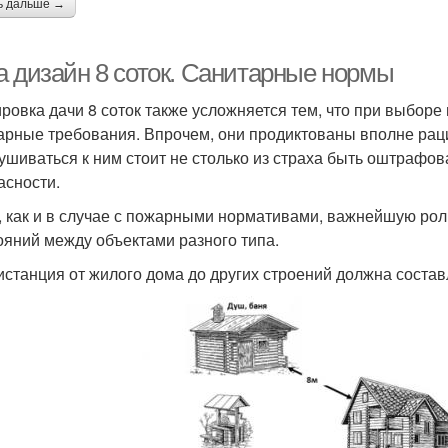
ь дальше →
а дизайн 8 соток. Санитарные нормы
ровка дачи 8 соток также усложняется тем, что при выбор
арные требования. Впрочем, они продиктованы вполне ра
ушиваться к ним стоит не столько из страха быть оштрафо
асности.
, как и в случае с пожарными нормативами, важнейшую ро
ояний между объектами разного типа.
дистанция от жилого дома до других строений должна состав