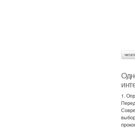
читат
Одно
инт
1. Оп
Перед
Совре
выбор
проко