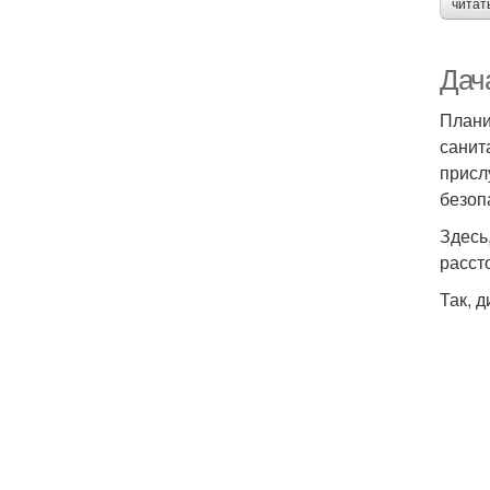
читат
Дач
Плани
санит
присл
безоп
Здесь
расст
Так, 