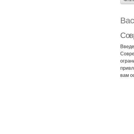
читат
Вас
Сов
Введ
Совре
огран
привл
вам о