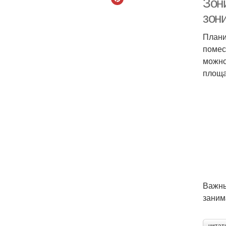
Зони
зон
Плани
помес
можно
площа
Важны
заним