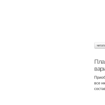
читат
План
вар
Приоб
все н
соста