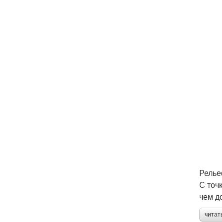
Рель
С точ
чем д
читат