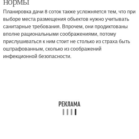
нормы
Планировка дачи 8 соток также усложняется тем, что при
выборе места размещения объектов нужно учитывать
санитарные требования. Впрочем, они продиктованы
Огород на участке
Парадная зона
вполне рациональными соображениями, потому
прислушиваться к ним стоит не столько из страха быть
оштрафованным, сколько из соображений
инфекционной безопасности.
Отдых на дачном
Огород от зоны
участке
Зоны при классической
Основные зоны
планировке
Въездная зона
Садовый участок