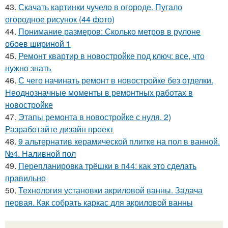
43.
Скачать картинки чучело в огороде. Пугало
огородное рисунок (44 фото)
44.
Понимание размеров: Сколько метров в рулоне
обоев шириной 1
45.
Ремонт квартир в новостройке под ключ: все, что
нужно знать
46.
С чего начинать ремонт в новостройке без отделки.
Неоднозначные моменты в ремонтных работах в
новостройке
47.
Этапы ремонта в новостройке с нуля. 2)
Разработайте дизайн проект
48.
9 альтернатив керамической плитке на пол в ванной.
№4. Наливной пол
49.
Перепланировка трёшки в п44: как это сделать
правильно
50.
Технология установки акриловой ванны. Задача
первая. Как собрать каркас для акриловой ванны