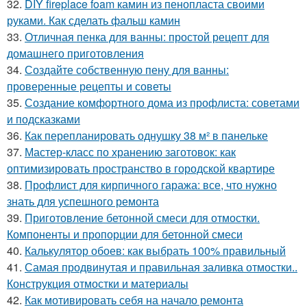
32.
DIY fireplace foam камин из пенопласта своими
руками. Как сделать фальш камин
33.
Отличная пенка для ванны: простой рецепт для
домашнего приготовления
34.
Создайте собственную пену для ванны:
проверенные рецепты и советы
35.
Создание комфортного дома из профлиста: советами
и подсказками
36.
Как перепланировать однушку 38 м² в панельке
37.
Мастер-класс по хранению заготовок: как
оптимизировать пространство в городской квартире
38.
Профлист для кирпичного гаража: все, что нужно
знать для успешного ремонта
39.
Приготовление бетонной смеси для отмостки.
Компоненты и пропорции для бетонной смеси
40.
Калькулятор обоев: как выбрать 100% правильный
41.
Самая продвинутая и правильная заливка отмостки..
Конструкция отмостки и материалы
42.
Как мотивировать себя на начало ремонта