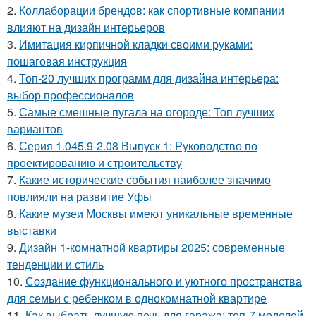
2.
Коллаборации брендов: как спортивные компании
влияют на дизайн интерьеров
3.
Имитация кирпичной кладки своими руками:
пошаговая инструкция
4.
Топ-20 лучших программ для дизайна интерьера:
выбор профессионалов
5.
Самые смешные пугала на огороде: Топ лучших
вариантов
6.
Серия 1.045.9-2.08 Выпуск 1: Руководство по
проектированию и строительству
7.
Какие исторические события наиболее значимо
повлияли на развитие Уфы
8.
Какие музеи Москвы имеют уникальные временные
выставки
9.
Дизайн 1-комнатной квартиры 2025: современные
тенденции и стиль
10.
Создание функционального и уютного пространства
для семьи с ребенком в однокомнатной квартире
11.
Как выбрать лучшую печь для гаража: топ-7 моделей