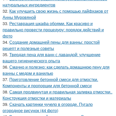
натуральных ингредиентов
32.
Как улучшить свою жизнь с помощью лайфхаков от
Анны Муровяной
33.
Реставрация шкафа обоями. Как красиво и
правильно провести процедуру: порядок действий и
фото
34.
Создание домашней пены для ванны: простой
рецепт и полезные советы
35.
Твердая пена для ванн с лавандой: улучшение
вашего гигиенического опыта
36.
Смачно и полезно: как сделать домашнюю пену для
ванны с медом и ванилью
37.
Приготовление бетонной смеси для отмостки.
Компоненты и пропорции для бетонной смеси
38.
Самая продвинутая и правильная заливка отмостки..
Конструкция отмостки и материалы
39.
Скачать картинки чучело в огороде. Пугало
огородное рисунок (44 фото)