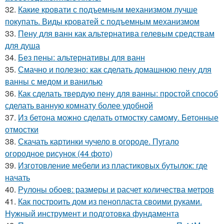
32.
Какие кровати с подъемным механизмом лучше
покупать. Виды кроватей с подъемным механизмом
33.
Пену для ванн как альтернатива гелевым средствам
для душа
34.
Без пены: альтернативы для ванн
35.
Смачно и полезно: как сделать домашнюю пену для
ванны с медом и ванилью
36.
Как сделать твердую пену для ванны: простой способ
сделать ванную комнату более удобной
37.
Из бетона можно сделать отмостку самому. Бетонные
отмостки
38.
Скачать картинки чучело в огороде. Пугало
огородное рисунок (44 фото)
39.
Изготовление мебели из пластиковых бутылок: где
начать
40.
Рулоны обоев: размеры и расчет количества метров
41.
Как построить дом из пенопласта своими руками.
Нужный инструмент и подготовка фундамента