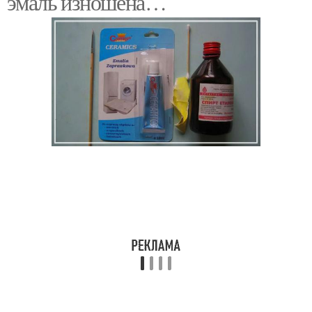
эмаль изношена…