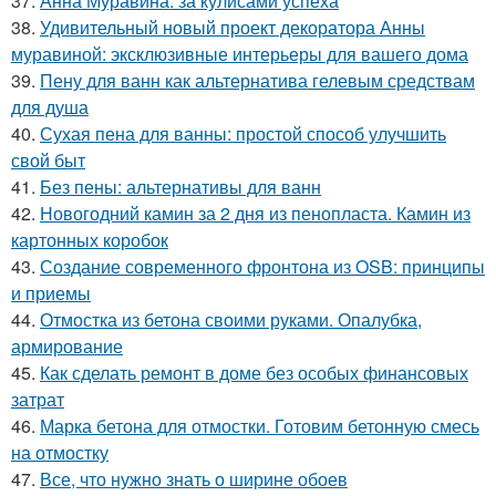
37.
Анна Муравина: за кулисами успеха
38.
Удивительный новый проект декоратора Анны
муравиной: эксклюзивные интерьеры для вашего дома
39.
Пену для ванн как альтернатива гелевым средствам
для душа
40.
Сухая пена для ванны: простой способ улучшить
свой быт
41.
Без пены: альтернативы для ванн
42.
Новогодний камин за 2 дня из пенопласта. Камин из
картонных коробок
43.
Создание современного фронтона из OSB: принципы
и приемы
44.
Отмостка из бетона своими руками. Опалубка,
армирование
45.
Как сделать ремонт в доме без особых финансовых
затрат
46.
Марка бетона для отмостки. Готовим бетонную смесь
на отмостку
47.
Все, что нужно знать о ширине обоев