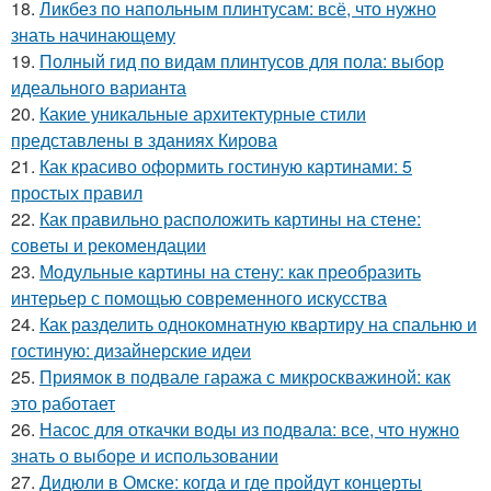
18.
Ликбез по напольным плинтусам: всё, что нужно
знать начинающему
19.
Полный гид по видам плинтусов для пола: выбор
идеального варианта
20.
Какие уникальные архитектурные стили
представлены в зданиях Кирова
21.
Как красиво оформить гостиную картинами: 5
простых правил
22.
Как правильно расположить картины на стене:
советы и рекомендации
23.
Модульные картины на стену: как преобразить
интерьер с помощью современного искусства
24.
Как разделить однокомнатную квартиру на спальню и
гостиную: дизайнерские идеи
25.
Приямок в подвале гаража с микроскважиной: как
это работает
26.
Насос для откачки воды из подвала: все, что нужно
знать о выборе и использовании
27.
Дидюли в Омске: когда и где пройдут концерты