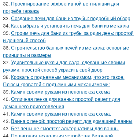
32.
Проектирование эффективной вентиляции для
погреба гаража
33.
Создание печи для бани из трубы: подробный обзор
34.
Как выбрать и установить печь для бани из металла
35.
Строим печь для бани из трубы за один день: простой
и дешевый способ
36.
Строительство банных печей из металла: основные
принципы и размеры
37.
Удивительные куклы для сада, сделанные своими
руками: простой способ украсить свой двор
38.
Кровать с подъемным механизмом, что это такое.
Плюсы кроватей с подъемными механизмами:
39.
Камин своими руками из пеноплекса схема
40.
Отличная пенка для ванны: простой рецепт для
домашнего приготовления
41.
Камин своими руками из пеноплекса схема.
42.
Ванна с пеной: простой рецепт для домашней ванны
43.
Без пены не смоется: альтернативы для ванны
44.
Пошаговая технология устройства бетонной