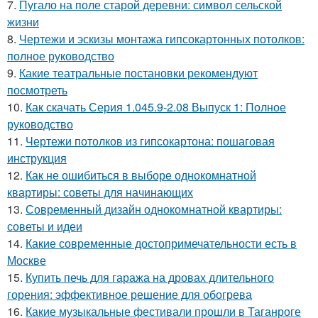
7.
Пугало на поле старой деревни: символ сельской
жизни
8.
Чертежи и эскизы монтажа гипсокартонных потолков:
полное руководство
9.
Какие театральные постановки рекомендуют
посмотреть
10.
Как скачать Серия 1.045.9-2.08 Выпуск 1: Полное
руководство
11.
Чертежи потолков из гипсокартона: пошаговая
инструкция
12.
Как не ошибиться в выборе однокомнатной
квартиры: советы для начинающих
13.
Современный дизайн однокомнатной квартиры:
советы и идеи
14.
Какие современные достопримечательности есть в
Москве
15.
Купить печь для гаража на дровах длительного
горения: эффективное решение для обогрева
16.
Какие музыкальные фестивали прошли в Таганроге