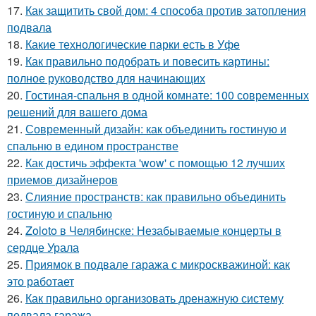
17.
Как защитить свой дом: 4 способа против затопления
подвала
18.
Какие технологические парки есть в Уфе
19.
Как правильно подобрать и повесить картины:
полное руководство для начинающих
20.
Гостиная-спальня в одной комнате: 100 современных
решений для вашего дома
21.
Современный дизайн: как объединить гостиную и
спальню в едином пространстве
22.
Как достичь эффекта 'wow' с помощью 12 лучших
приемов дизайнеров
23.
Слияние пространств: как правильно объединить
гостиную и спальню
24.
Zoloto в Челябинске: Незабываемые концерты в
сердце Урала
25.
Приямок в подвале гаража с микроскважиной: как
это работает
26.
Как правильно организовать дренажную систему
подвала гаража