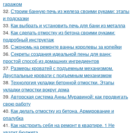
гаражом
32.
Строим банную печь из железа своими руками: этапы
и подсказки
33.
Как выбрать и установить печь для бани из металла
34.
Как сделать отмостку из бетона своими руками:
подробный инструктаж
35.
Сэкономь на ремонте ванны королевы за копейки
36.
Секреты создания идеальной пены для ванн:
простой способ из домашних ингредиентов
37.
Размеры кроватей с подъемным механизмом.
Двуспальные кровати с подъемным механизмом
38.
Технология укладки бетонной отмостки. Этапы
укладки отмостки вокруг дома
39.
Авторская система Анны Муравиной: как продвигать
свою работу
40.
Как делать отмостку из бетона. Армирование и
опалубка
41.
Как настроить себя на ремонт в квартире. 1 Не
хватит бюджета