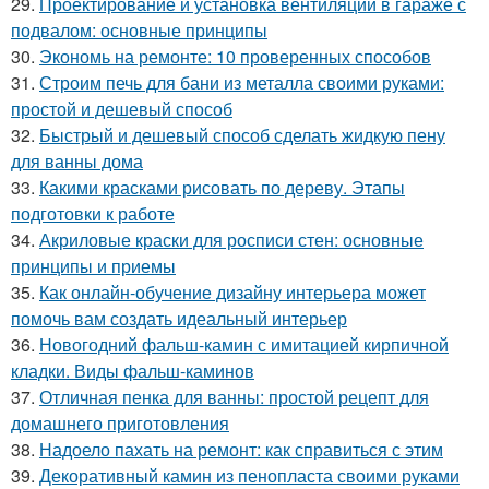
29.
Проектирование и установка вентиляции в гараже с
подвалом: основные принципы
30.
Экономь на ремонте: 10 проверенных способов
31.
Строим печь для бани из металла своими руками:
простой и дешевый способ
32.
Быстрый и дешевый способ сделать жидкую пену
для ванны дома
33.
Какими красками рисовать по дереву. Этапы
подготовки к работе
34.
Акриловые краски для росписи стен: основные
принципы и приемы
35.
Как онлайн-обучение дизайну интерьера может
помочь вам создать идеальный интерьер
36.
Новогодний фальш-камин с имитацией кирпичной
кладки. Виды фальш-каминов
37.
Отличная пенка для ванны: простой рецепт для
домашнего приготовления
38.
Надоело пахать на ремонт: как справиться с этим
39.
Декоративный камин из пенопласта своими руками