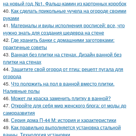
на новый год. №1. Фальш-камин из картонных коробок
40.
Как сделать прикольные чучела на огороде своими
руками
41.
Материалы и виды исполнения росписей: все, что
нужно знать для создания шедевра на стене
42.
Где хранить банки с домашними заготовками:
практичные советы
43.
Ванная без плитки на стенах. Дизайн ванной без
плитки на стенах
44.
Защитите свой огород от птиц: рецепт пугала для
огорода
45.
Что положить на пол в ванной вместо плитки.
Наливные полы
46.
Может ли краска заменить плитку в ванной?
47.
Откройте для себя мир женского блога: от моды до
саморазвития
48.
Серия дома П-44 М: история и характеристики
49.
Как правильно выполняется установка стальной
ванны. Технология установки